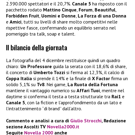
2.390.000 spettatori e il 20,7%.
Canale 5
ha risposto con il
pacchetto rodato
Mattino Cinque
,
Forum
,
Beautiful
,
Forbidden Fruit
,
Uomini e Donne
,
La Forza di una Donna
e
Amici
, tutti su livelli di share molto competitivi nelle
rispettive fasce, confermando un equilibrio serrato nel
pomeriggio tra talk, soap e talent.
Il bilancio della giornata
La fotografia del 4 dicembre restituisce quindi un quadro
chiaro:
Un Professore
guida la serata con il 18,6% di share,
il concerto di
Umberto Tozzi
si ferma al 12,3%, il calcio di
Coppa Italia
si prende il 14% e la finale di
X Factor
firma un
solido 5,1% su
Tv8
. Nei game,
La Ruota della Fortuna
mantiene il vantaggio numerico su
Affari Tuoi
, mentre nel
daytime si conferma il testa a testa strutturale tra
Rai1
e
Canale 5
, con la fiction e l’approfondimento da un lato e
l’intrattenimento “di brand” dall’altro.
Commento e analisi a cura di
Giulio Strocchi
, Redazione
sezione Ascolti TV
Novella2000.it
Seguite
Novella 2000
anche