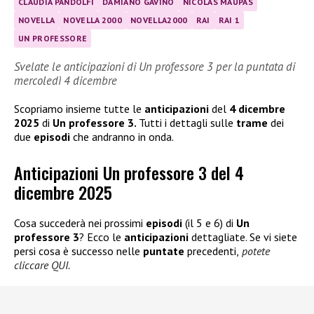
CLAUDIA PANDOLFI
DAMIANO GAVINO
NICOLAS MAUPAS
NOVELLA
NOVELLA 2000
NOVELLA2000
RAI
RAI 1
UN PROFESSORE
Svelate le anticipazioni di Un professore 3 per la puntata di
mercoledì 4 dicembre
Scopriamo insieme tutte le
anticipazioni
del
4 dicembre
2025
di
Un professore 3.
Tutti i dettagli sulle
trame
dei
due
episodi
che andranno in onda.
Anticipazioni Un professore 3 del 4
dicembre 2025
Cosa succederà nei prossimi
episodi
(il 5 e 6) di
Un
professore 3
? Ecco le
anticipazioni
dettagliate. Se vi siete
persi cosa è successo nelle
puntate
precedenti,
potete
cliccare QUI.