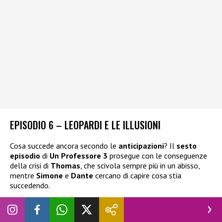
EPISODIO 6 – LEOPARDI E LE ILLUSIONI
Cosa succede ancora secondo le
anticipazioni
? Il
sesto
episodio
di
Un Professore 3
prosegue con le conseguenze
della crisi di
Thomas
, che scivola sempre più in un abisso,
mentre
Simone
e
Dante
cercano di capire cosa stia
succedendo.
Nel frattempo,
Alba
continua ad essere minacciata dai suoi
aguzzini, e
Dante
decide di intervenire personalmente per