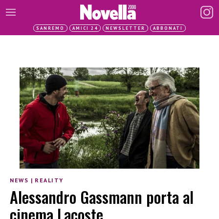
SANREMO
AMICI 24
NEWSLETTER
ABBONATI
NEWS
|
REALITY
Alessandro Gassmann porta al
cinema Lacoste