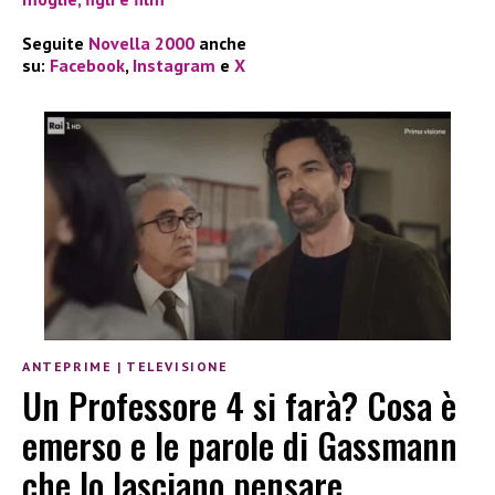
Seguite
Novella 2000
anche
su:
Facebook
,
Instagram
e
X
ANTEPRIME
|
TELEVISIONE
Un Professore 4 si farà? Cosa è
emerso e le parole di Gassmann
che lo lasciano pensare