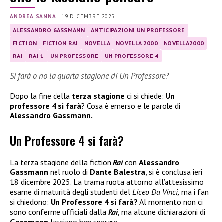
ANDREA SANNA
|
19 DICEMBRE 2025
ALESSANDRO GASSMANN
ANTICIPAZIONI UN PROFESSORE
FICTION
FICTION RAI
NOVELLA
NOVELLA 2000
NOVELLA2000
RAI
RAI 1
UN PROFESSORE
UN PROFESSORE 4
Si farà o no la quarta stagione di Un Professore?
Dopo la fine della
terza stagione
ci si chiede:
Un
professore 4 si farà
? Cosa è emerso e le parole di
Alessandro Gassmann.
Un Professore 4 si farà?
La terza stagione della fiction
Rai
con
Alessandro
Gassmann
nel ruolo di
Dante Balestra
, si è conclusa ieri
18 dicembre 2025. La trama ruota attorno all’attesissimo
esame di maturità degli studenti del
Liceo Da Vinci,
ma i fan
si chiedono:
Un Professore 4 si farà?
Al momento non ci
sono conferme ufficiali dalla
Rai
, ma alcune dichiarazioni di
Gassmann
lasciano ben sperare.