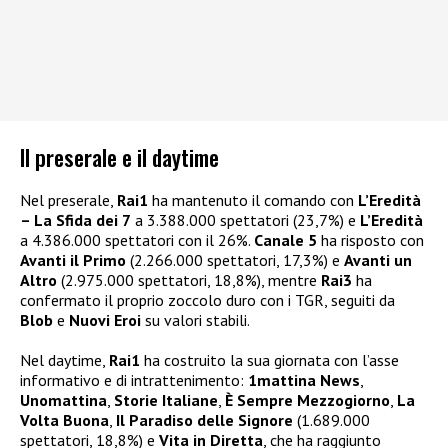
Il preserale e il daytime
Nel preserale,
Rai1
ha mantenuto il comando con
L’Eredità
– La Sfida dei 7
a 3.388.000 spettatori (23,7%) e
L’Eredità
a 4.386.000 spettatori con il 26%.
Canale 5
ha risposto con
Avanti il Primo
(2.266.000 spettatori, 17,3%) e
Avanti un
Altro
(2.975.000 spettatori, 18,8%), mentre
Rai3
ha
confermato il proprio zoccolo duro con i TGR, seguiti da
Blob
e
Nuovi Eroi
su valori stabili.
Nel daytime,
Rai1
ha costruito la sua giornata con l’asse
informativo e di intrattenimento:
1mattina News
,
Unomattina
,
Storie Italiane
,
È Sempre Mezzogiorno
,
La
Volta Buona
,
Il Paradiso delle Signore
(1.689.000
spettatori, 18,8%) e
Vita in Diretta
, che ha raggiunto