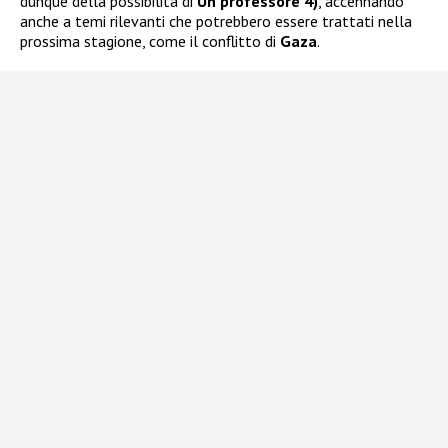
dunque della possibilità di
Un professore 4)
, accennando
anche a temi rilevanti che potrebbero essere trattati nella
prossima stagione, come il conflitto di
Gaza
.