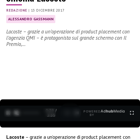
REDAZIONE
|
13 DICEMBRE 2017
ALESSANDRO GASSMANN
Lacoste – grazie a un’operazione di product placement con
l’agenzia QMI – è protagonista sul grande schermo con Il
Premio,…
0:30 /
Ad
hub
Media
POWERED
1
/
2
3:35
BY
Lacoste
– grazie a un’operazione di product placement con