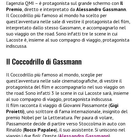
l’agenzia QMI – è protagonista sul grande schermo con
Il
Premio
, diretto e interpretato da
Alessandro Gassmann
.
Il Coccodrillo più famoso al mondo ha scelto per
quest’avventura nelle sale di vestire il protagonista del film,
interpretato dallo stesso Gassmann, e accompagnarlo nel
suo viaggio on the road. Sono infatti tre le scene in cui
Lacoste è, insieme al suo compagno di viaggio, protagonista
indiscussa.
Il Coccodrillo di Gassmann
Il Coccodrillo più famoso al mondo, sceglie per
quest’avventura nelle sale cinematografiche, di vestire il
protagonista del film e accompagnarlo nel suo viaggio on
the road. Sono infatti 3 le scene in cui Lacoste sarà, insieme
al suo compagno di viaggio, protagonista indiscussa.
Il film racconta il viaggio di Giovanni Passamonte (
Gigi
Proietti
), uno scrittore di fama internazionale, insignito del
premio Nobel per la Letteratura. Per paura di volare,
Passamonte decide di partire verso Stoccolma in auto con
Rinaldo (
Rocco Papaleo
), il suo assistente. Si uniscono nel
viaggio i due figli: Oreste (
Alessandro Gassmann
),