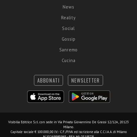
News
Reality
Social
Gossip
Sanremo
Cucina
ABBONATI
NEWSLETTER
Visibilia Editrice S.r.l.
con sede in Via Privata Giovannino De Grassi 12/12A, 20123
Milano.
Capitale sociale € 100.000,00 I.V. - C.F./P.IVA ed iscrizione alla C.C.I.A.A. di Milano
N.10269990965 - REA MI-2519578.