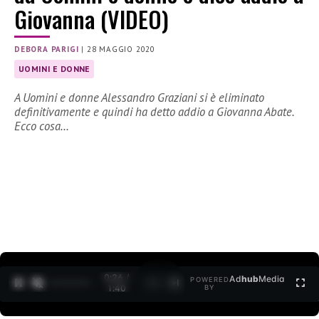
Giovanna (VIDEO)
DEBORA PARIGI
|
28 MAGGIO 2020
UOMINI E DONNE
A Uomini e donne Alessandro Graziani si è eliminato
definitivamente e quindi ha detto addio a Giovanna Abate.
Ecco cosa…
0:27 /
Ad
hub
Media
POWERED
1
/
2
1:40
BY