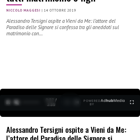
NICCOLO MAGGESI
|
14 OTTOBRE 2019
Alessandro Tersigni ospite a Vieni da Me: l’attore del
Paradiso delle Signore si confessa tra gli aneddoti sul
matrimonio con…
0:27 /
Ad
hub
Media
POWERED
1
/
2
3:35
BY
Alessandro Tersigni ospite a Vieni da Me:
l’attore del Paradiso delle Signore si