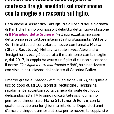
confessa tra gli aneddoti sul matrimonio
con la moglie e i racconti sul figlio.
C’era anche
Alessandro Tersigni
fra gli ospiti della giornata
di Rai 1 che hanno promosso il debutto della nuova stagione
di
Il Paradiso delle Signore
. Nell’apprezzatissima soap
della prima rete l’attore interpreta il protagonista,
Vittorio
Conti
, in attesa di convolare a nozze con l’amata
Marta
(Gloria Radulescu)
. Nella vita reale invece Alessandro
Tersigni ha invece già celebrato il matrimonio con la moglie
e, dal 2017, la coppia ha avuto un figlio di cui non si conosce
il nome.
“Consiglio a tutti matrimonio e figli”
, ha sintetizzato
con visibile entusiasmo dal salotto di Caterina Balivo.
Emerso grazie al
Grande Fratello
(edizione 2007), dal quale è
uscito dopo quasi 100 giorni di “reclusione”, Tersigni ha
rapidamente accantonato la carriera da vigile del fuoco
dedicandosi alla TV. Proprio i circuiti televisivi gli hanno
permesso d’incontrare
Maria Stefania Di Renzo
, con la
quale ha avuto una lunghissima relazione. Dopo dieci anni
d’amore e cinque d’ansiosa attesa per le nozze, la coppia si è