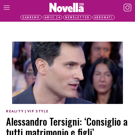
SANREMO
AMICI 24
NEWSLETTER
ABBONATI
REALITY
|
VIP STYLE
Alessandro Tersigni: ‘Consiglio a
tutti matrimonio e figli’