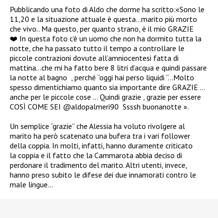
Pubblicando una foto di Aldo che dorme ha scritto:
«Sono le
11,20 e la situazione attuale è questa…marito più morto
che vivo..
Ma questo, per quanto strano, è il mio GRAZIE
❤️
In questa foto c’è un uomo che non ha dormito tutta la
notte, che ha passato tutto il tempo a controllare le
piccole contrazioni dovute all’amniocentesi fatta di
mattina…che mi ha fatto bere 8 litri d’acqua e quindi passare
la notte al bagno
, perché “oggi hai perso liquidi “…Molto
spesso dimentichiamo quanto sia importante dire GRAZIE …
anche per le piccole cose …
Quindi grazie , grazie per essere
COSÌ COME SEI
@aldopalmeri90
Ssssh buonanotte
».
Un semplice “grazie” che Alessia ha voluto rivolgere al
marito ha però scatenato una bufera tra i vari follower
della coppia. In molti, infatti, hanno duramente criticato
la coppia e il fatto che la Cammarota abbia deciso di
perdonare il tradimento del marito. Altri utenti, invece,
hanno preso subito le difese dei due innamorati contro le
male lingue…