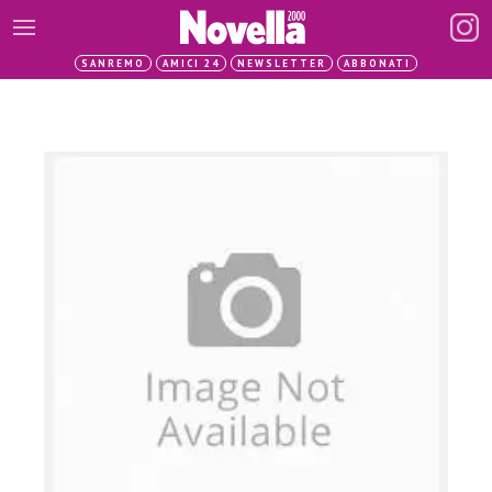
SANREMO
AMICI 24
NEWSLETTER
ABBONATI