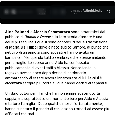
0:27 /
Ad
hub
Media
POWERED
1
/
2
3:35
BY
Aldo Palmeri
e
Alessia Cammarota
sono amatissimi dal
pubblico di
Uomini e Donne
e la loro storia d’amore è una
delle più seguite. I due si sono conosciuti nella trasmissione
di
Maria De Filippi
dove è nato subito l’amore, al punto che
nel giro di un anno si sono sposati e hanno avuto un
bambino… Ma, quando tutto sembrava che stesse andando
per il meglio, lo scorso anno, Aldo ha confessato
pubblicamente di aver tradito Alessia. Nonostante la
ragazza avesse poco dopo deciso di perdonarlo,
ammattendo di essere ancora innamorata di lui, la crisi è
diventata sempre più forte e i due hanno deciso di separarsi.
Un duro colpo per i fan che hanno sempre sostenuto la
coppia, ma soprattutto un momento buio per Aldo e Alessia
e la loro famiglia.
Dopo qualche mese, fortunatamente,
hanno superato il periodo di crisi e sono tornati ad essere più
affiatati che mai.