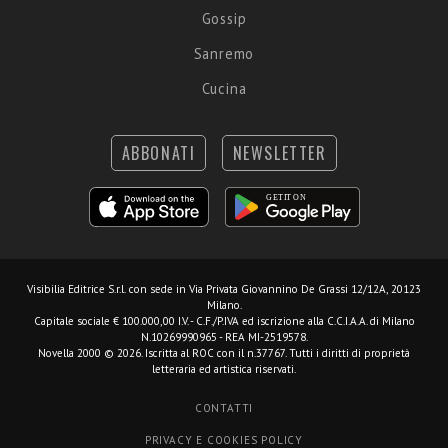
Gossip
Sanremo
Cucina
ABBONATI
NEWSLETTER
Visibilia Editrice S.r.l.
con sede in Via Privata Giovannino De Grassi 12/12A, 20123
Milano.
Capitale sociale € 100.000,00 I.V. - C.F./P.IVA ed iscrizione alla C.C.I.A.A. di Milano
N.10269990965 - REA MI-2519578.
Novella 2000 © 2026. Iscritta al ROC con il n.37767. Tutti i diritti di proprietà
letteraria ed artistica riservati.
CONTATTI
PRIVACY E COOKIES POLICY