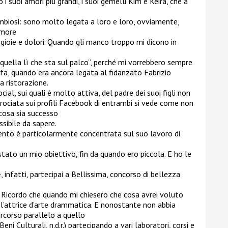
o i suoi amori più grandi, i suoi gemelli Kim e Keira, che a
imbiosi: sono molto legata a loro e loro, ovviamente,
amore
gioie e dolori. Quando gli manco troppo mi dicono in
ella lì che sta sul palco”, perché mi vorrebbero sempre
fa, quando era ancora legata al fidanzato Fabrizio
a ristorazione.
cial, sui quali è molto attiva, del padre dei suoi figli non
ncrociata sui profili Facebook di entrambi si vede come non
cosa sia successo
sibile da sapere.
ento è particolarmente concentrata sul suo lavoro di
tato un mio obiettivo, fin da quando ero piccola. E ho le
94, infatti, partecipai a Bellissima, concorso di bellezza
 Ricordo che quando mi chiesero che cosa avrei voluto
 l’attrice d’arte drammatica. E nonostante non abbia
rcorso parallelo a quello
Beni Culturali, n.d.r.) partecipando a vari laboratori, corsi e