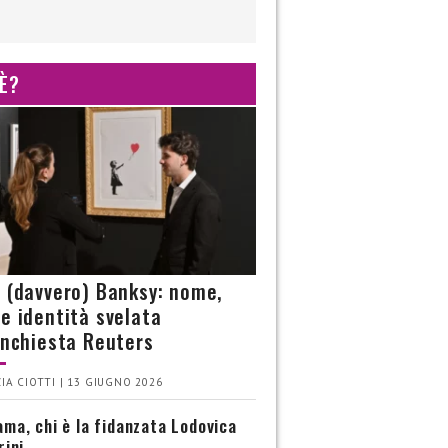
 È?
è (davvero) Banksy: nome,
 e identità svelata
’inchiesta Reuters
IA CIOTTI | 13 GIUGNO 2026
ma, chi è la fidanzata Lodovica
rini