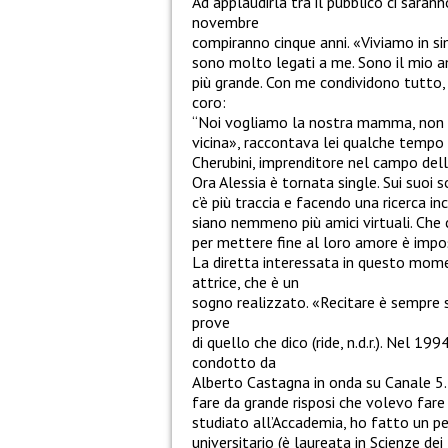
Ad applaudirla tra il pubblico ci sarann
novembre
compiranno cinque anni. «Viviamo in s
sono molto legati a me. Sono il mio 
più grande. Con me condividono tutto, 
coro:
“Noi vogliamo la nostra mamma, non qu
vicina», raccontava lei qualche tempo 
Cherubini, imprenditore nel campo dell
Ora Alessia è tornata single. Sui suoi so
c’è più traccia e facendo una ricerca i
siano nemmeno più amici virtuali. Che 
per mettere fine al loro amore è impos
La diretta interessata in questo mom
attrice, che è un
sogno realizzato. «Recitare è sempre s
prove
di quello che dico (ride, n.d.r.). Nel 19
condotto da
Alberto Castagna in onda su Canale 5.
fare da grande risposi che volevo fare
studiato all’Accademia, ho fatto un pe
universitario (è laureata in Scienze dei 