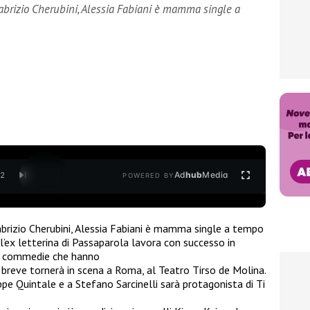
abrizio Cherubini, Alessia Fabiani è mamma single a
Ad
hub
Media
/
2
POWERED BY
brizio Cherubini, Alessia Fabiani è mamma single a tempo
 l’ex letterina di Passaparola lavora con successo in
te commedie che hanno
, a breve tornerà in scena a Roma, al Teatro Tirso de Molina.
ppe Quintale e a Stefano Sarcinelli sarà protagonista di Ti