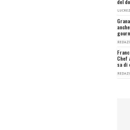
del d
LUCREZ
Grana
anche
gour
REDAZI
Franc
Chef 
sa di
REDAZI