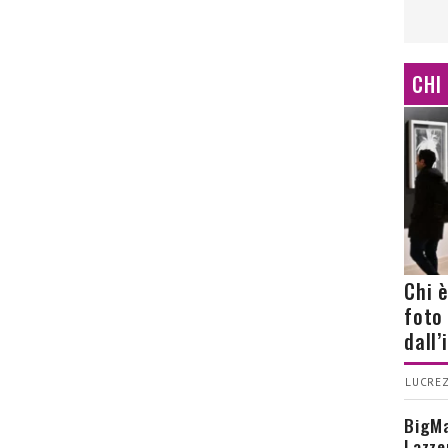
CHI
Chi 
foto
dall
LUCREZ
BigMa
Lazze