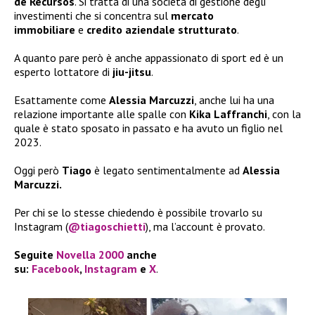
de Recursos
. Si tratta di una società di gestione degli
investimenti che si concentra sul
mercato
immobiliare
e
credito aziendale strutturato
.
A quanto pare però è anche appassionato di sport ed è un
esperto lottatore di
jiu-jitsu
.
Esattamente come
Alessia Marcuzzi
, anche lui ha una
relazione importante alle spalle con
Kika Laffranchi
, con la
quale è stato sposato in passato e ha avuto un figlio nel
2023.
Oggi però
Tiago
è legato sentimentalmente ad
Alessia
Marcuzzi.
Per chi se lo stesse chiedendo è possibile trovarlo su
Instagram (
@tiagoschietti
), ma l’account è provato.
Seguite
Novella 2000
anche
su:
Facebook
,
Instagram
e
X
.