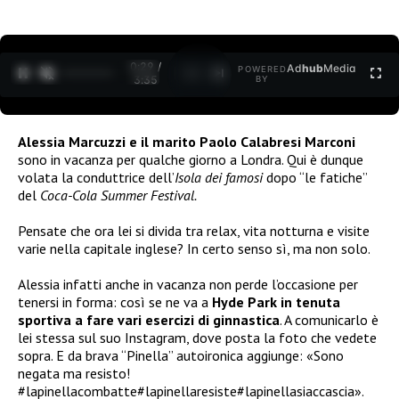
0:30 /
Ad
hub
Media
POWERED
1
/
2
3:35
BY
Alessia Marcuzzi e il marito Paolo Calabresi Marconi
sono in vacanza per qualche giorno a Londra. Qui è dunque
volata la conduttrice dell’
Isola dei famosi
dopo “le fatiche”
del
Coca-Cola Summer Festival.
Pensate che ora lei si divida tra relax, vita notturna e visite
varie nella capitale inglese? In certo senso sì, ma non solo.
Alessia infatti anche in vacanza non perde l’occasione per
tenersi in forma: così se ne va a
Hyde Park in tenuta
sportiva a fare vari esercizi di ginnastica
. A comunicarlo è
lei stessa sul suo Instagram, dove posta la foto che vedete
sopra. E da brava “Pinella” autoironica aggiunge: «Sono
negata ma resisto!
#lapinellacombatte#lapinellaresiste#lapinellasiaccascia».