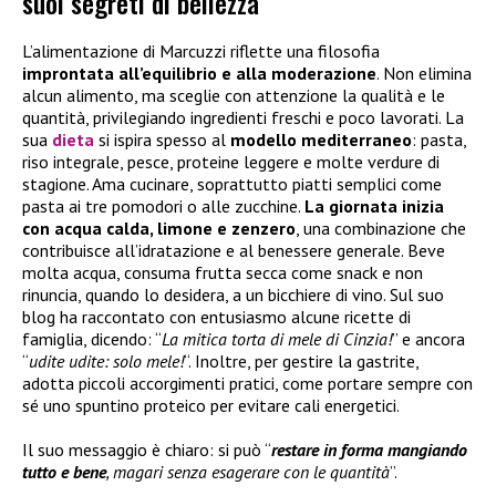
suoi segreti di bellezza
L’alimentazione di Marcuzzi riflette una filosofia
improntata all’equilibrio e alla moderazione
. Non elimina
alcun alimento, ma sceglie con attenzione la qualità e le
quantità, privilegiando ingredienti freschi e poco lavorati. La
sua
dieta
si ispira spesso al
modello mediterraneo
: pasta,
riso integrale, pesce, proteine leggere e molte verdure di
stagione. Ama cucinare, soprattutto piatti semplici come
pasta ai tre pomodori o alle zucchine.
La giornata inizia
con acqua calda, limone e zenzero
, una combinazione che
contribuisce all’idratazione e al benessere generale. Beve
molta acqua, consuma frutta secca come snack e non
rinuncia, quando lo desidera, a un bicchiere di vino. Sul suo
blog ha raccontato con entusiasmo alcune ricette di
famiglia, dicendo: “
La mitica torta di mele di Cinzia!
” e ancora
“
udite udite: solo mele!
“. Inoltre, per gestire la gastrite,
adotta piccoli accorgimenti pratici, come portare sempre con
sé uno spuntino proteico per evitare cali energetici.
Il suo messaggio è chiaro: si può “
restare in forma mangiando
tutto e bene
, magari senza esagerare con le quantità
”.