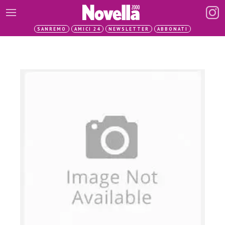
SANREMO
AMICI 24
NEWSLETTER
ABBONATI