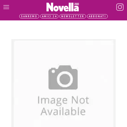
SANREMO
AMICI 24
NEWSLETTER
ABBONATI