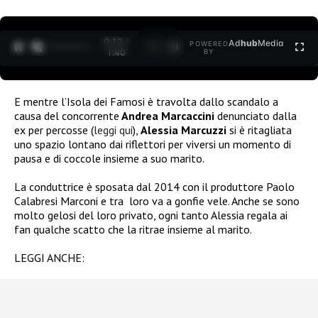
0:12 /
Ad
hub
Media
POWERED
1
/
2
1:40
BY
E mentre l’Isola dei Famosi è travolta dallo scandalo a
causa del concorrente
Andrea Marcaccini
denunciato dalla
ex per percosse (
leggi qui
),
Alessia Marcuzzi
si è ritagliata
uno spazio lontano dai riflettori per viversi un momento di
pausa e di coccole insieme a suo marito.
La conduttrice è sposata dal 2014 con il produttore
Paolo
Calabresi Marconi
e tra loro va a gonfie vele. Anche se sono
molto gelosi del loro privato, ogni tanto Alessia regala ai
fan qualche scatto che la ritrae insieme al marito.
LEGGI ANCHE: