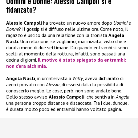
Uomini e Donne: Alessio Campoli si è
fidanzato?
Alessio Campoli
ha trovato un nuovo amore dopo
Uomini e
Donne
? Il gossip si è diffuso nelle ultime ore. Come noto, il
ragazzo è uscito da una relazione con la tronista
Angela
Nasti
. Una relazione, se vogliamo, mai iniziata, visto che è
durata meno di due settimane. Da quando entrambi si sono
scelti al momento della rottura, infatti, sono passati una
decina di giorni.
Il motivo è stato spiegato da entrambi:
non c’era alchimia.
Angela Nasti
, in un’intervista a
Witty
, aveva dichiarato di
averci provato con
Alessio
, di essersi data la possibilità di
conoscerlo meglio. Le cose, però, non sono andate bene.
Dello stesso avviso
Alessio Campoli
, che sentiva in
Angela
una persona troppo distante e distaccata. Tra i due, dunque,
è durata molto poco ed entrambi hanno voltato pagina.