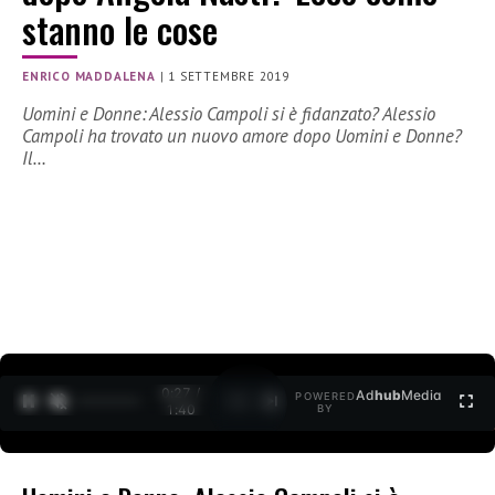
stanno le cose
ENRICO MADDALENA
|
1 SETTEMBRE 2019
Uomini e Donne: Alessio Campoli si è fidanzato? Alessio
Campoli ha trovato un nuovo amore dopo Uomini e Donne?
Il…
0:27 /
Ad
hub
Media
POWERED
1
/
2
1:40
BY