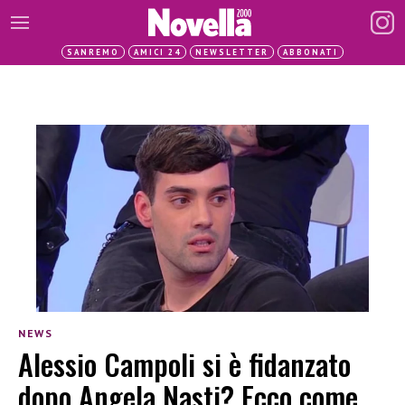
SANREMO
AMICI 24
NEWSLETTER
ABBONATI
NEWS
Alessio Campoli si è fidanzato
dopo Angela Nasti? Ecco come