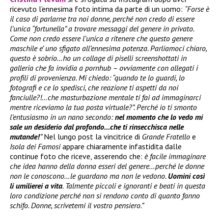
ricevuto l’ennesima foto intima da parte di un uomo:
“Forse è
il caso di parlarne tra noi donne, perché non credo di essere
l’unica “fortunella” a trovare messaggi del genere in privato.
Come non credo essere l’unica a ritenere che questo genere
maschile e’ uno sfigato all’ennesima potenza. Parliamoci chiaro,
questo è sobrio…ho un collage di piselli screenshottati in
galleria che fa invidia a pornhub – ovviamente con allegati i
profili di provenienza. Mi chiedo: “quando te lo guardi, lo
fotografi e ce lo spedisci, che reazione ti aspetti da noi
fanciulle?!…che masturbazione mentale ti fai ad immaginarci
mentre riceviamo la tua posta virtuale?”. Perché io ti smonto
l’entusiasmo in un nano secondo:
nel momento che lo vedo mi
sale un desiderio dal profondo…che ti rinsecchisca nelle
mutande!
”
Nel lungo post la vincitrice di
Grande Fratello
e
Isola dei Famosi
appare chiaramente infastidita dalle
continue foto che riceve, asserendo che:
è facile immaginare
che idea hanno della donna esseri del genere…perché le donne
non le conoscono…le guardano ma non le vedono.
Uomini così
li umilierei a vita
. Talmente piccoli e ignoranti e beati in questa
loro condizione perché non si rendono conto di quanto fanno
schifo. Donne, scrivetemi il vostro pensiero.”