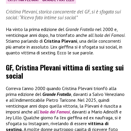
Cristina Plevani, storica concorrente del GF, si è sfogata sui
social: “Ricevo foto intime sui social”
Ha vinto la prima edizione del
Grande Fratello
nel 2000 e,
venticinque anni dopo, ha trionfato anche all’
Isola dei Famosi
.
Stiamo parlando di
Cristina Plevani
, una delle concorrenti
più amate in assoluto. L’ex gieffina si è sfogata sui social, in
quanto vittima di sexting. Ecco le sue parole.
GF, Cristina Plevani vittima di sexting sui
social
Correva l’anno 2000 quando Cristina Plevani trionfò alla
prima edizione del
Grande Fratello
, davanti a Salvo Veneziano
e all’indimenticabile Pietro Taricone. Nel 2025, quindi
venticinque anni dopo quella vittoria, la Plevani è riuscita a
imporsi anche all’
Isola dei Famosi
, davanti a Mario Adinolfi e
Jey Lillo. Qualche giorno fa l’ex gieffina ed ex naufraga, si è
sfogata su Instagram, rivelando di essere
vittima di
sexting.
A molte donne purtroppo capita di ricevere foto