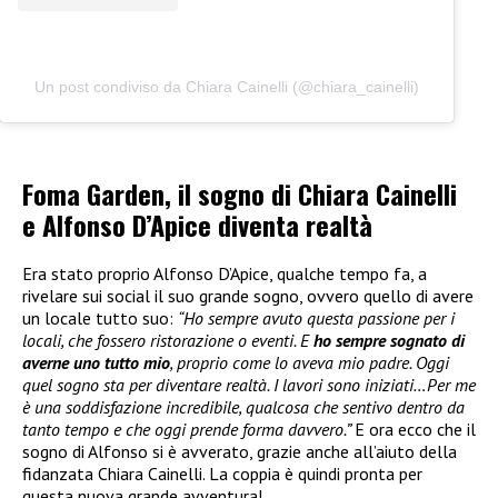
Un post condiviso da Chiara Cainelli (@chiara_cainelli)
Foma Garden, il sogno di Chiara Cainelli
e Alfonso D’Apice diventa realtà
Era stato proprio Alfonso D’Apice, qualche tempo fa, a
rivelare sui social il suo grande sogno, ovvero quello di avere
un locale tutto suo:
“Ho sempre avuto questa passione per i
locali, che fossero ristorazione o eventi. E
ho sempre sognato di
averne uno tutto mio
, proprio come lo aveva mio padre. Oggi
quel sogno sta per diventare realtà. I lavori sono iniziati…Per me
è una soddisfazione incredibile, qualcosa che sentivo dentro da
tanto tempo e che oggi prende forma davvero.”
E ora ecco che il
sogno di Alfonso si è avverato, grazie anche all’aiuto della
fidanzata Chiara Cainelli. La coppia è quindi pronta per
questa nuova grande avventura!