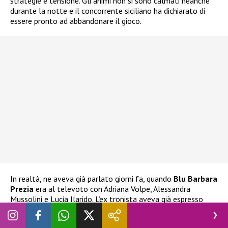
strategie e tensione. Gli animi non si sono calmati neanche
durante la notte e il concorrente siciliano ha dichiarato di
essere pronto ad abbandonare il gioco.
In realtà, ne aveva già parlato giorni fa, quando
Blu Barbara
Prezia
era al televoto con Adriana Volpe, Alessandra
Mussolini e Lucia Ilarido. L’ex tronista aveva già espresso
l’intenzione di ritirarsi
nel caso Blu fosse stata eliminata.
Ha espresso la stessa decisione anche alla stessa Prezia, che