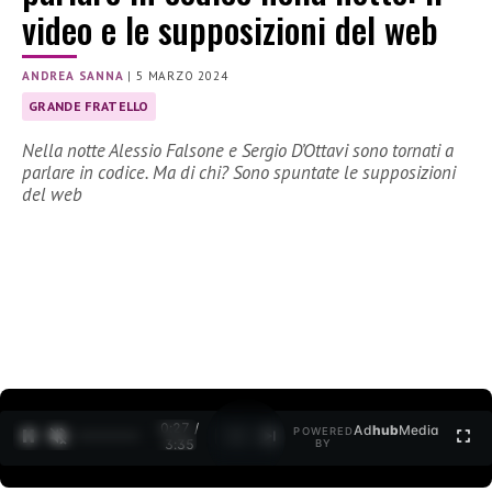
video e le supposizioni del web
ANDREA SANNA
|
5 MARZO 2024
GRANDE FRATELLO
Nella notte Alessio Falsone e Sergio D’Ottavi sono tornati a
parlare in codice. Ma di chi? Sono spuntate le supposizioni
del web
0:28 /
Ad
hub
Media
POWERED
1
/
2
3:35
BY