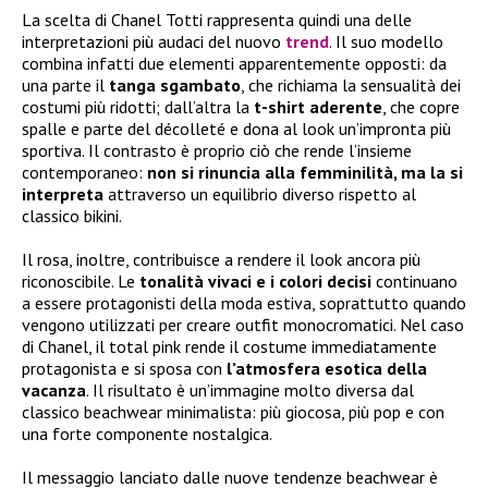
La scelta di Chanel Totti rappresenta quindi una delle
interpretazioni più audaci del nuovo
trend
. Il suo modello
combina infatti due elementi apparentemente opposti: da
una parte il
tanga sgambato
, che richiama la sensualità dei
costumi più ridotti; dall’altra la
t-shirt aderente
, che copre
spalle e parte del décolleté e dona al look un’impronta più
sportiva. Il contrasto è proprio ciò che rende l’insieme
contemporaneo:
non si rinuncia alla femminilità, ma la si
interpreta
attraverso un equilibrio diverso rispetto al
classico bikini.
Il rosa, inoltre, contribuisce a rendere il look ancora più
riconoscibile. Le
tonalità vivaci e i colori decisi
continuano
a essere protagonisti della moda estiva, soprattutto quando
vengono utilizzati per creare outfit monocromatici. Nel caso
di Chanel, il total pink rende il costume immediatamente
protagonista e si sposa con
l’atmosfera esotica della
vacanza
. Il risultato è un’immagine molto diversa dal
classico beachwear minimalista: più giocosa, più pop e con
una forte componente nostalgica.
Il messaggio lanciato dalle nuove tendenze beachwear è