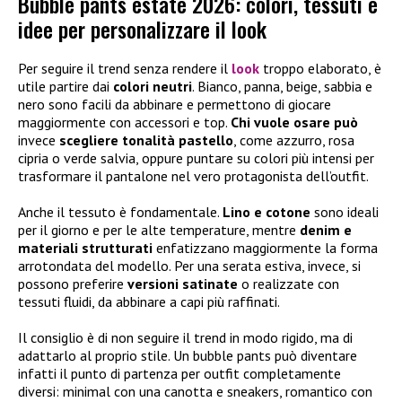
Bubble pants estate 2026: colori, tessuti e
idee per personalizzare il look
Per seguire il trend senza rendere il
look
troppo elaborato, è
utile partire dai
colori neutri
. Bianco, panna, beige, sabbia e
nero sono facili da abbinare e permettono di giocare
maggiormente con accessori e top.
Chi vuole osare può
invece
scegliere tonalità pastello
, come azzurro, rosa
cipria o verde salvia, oppure puntare su colori più intensi per
trasformare il pantalone nel vero protagonista dell’outfit.
Anche il tessuto è fondamentale.
Lino e cotone
sono ideali
per il giorno e per le alte temperature, mentre
denim e
materiali strutturati
enfatizzano maggiormente la forma
arrotondata del modello. Per una serata estiva, invece, si
possono preferire
versioni satinate
o realizzate con
tessuti fluidi, da abbinare a capi più raffinati.
Il consiglio è di non seguire il trend in modo rigido, ma di
adattarlo al proprio stile. Un bubble pants può diventare
infatti il punto di partenza per outfit completamente
diversi: minimal con una canotta e sneakers, romantico con