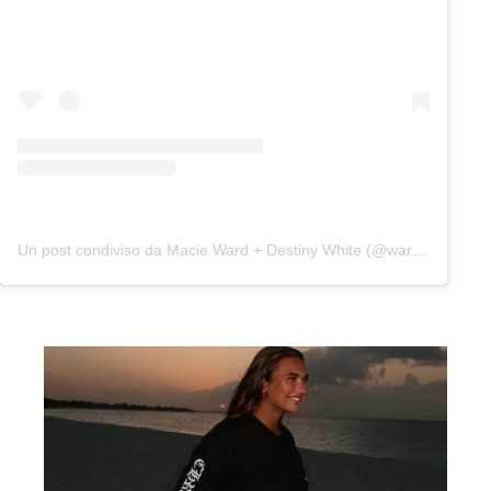
Un post condiviso da Macie Ward + Destiny White (@wardandwhite)