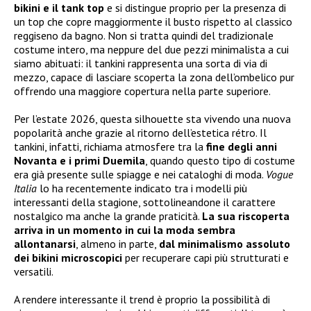
bikini e il tank top
e si distingue proprio per la presenza di
un top che copre maggiormente il busto rispetto al classico
reggiseno da bagno. Non si tratta quindi del tradizionale
costume intero, ma neppure del due pezzi minimalista a cui
siamo abituati: il tankini rappresenta una sorta di via di
mezzo, capace di lasciare scoperta la zona dell’ombelico pur
offrendo una maggiore copertura nella parte superiore.
Per l’estate 2026, questa silhouette sta vivendo una nuova
popolarità anche grazie al ritorno dell’estetica rétro. Il
tankini, infatti, richiama atmosfere tra la
fine degli anni
Novanta e i primi Duemila
, quando questo tipo di costume
era già presente sulle spiagge e nei cataloghi di moda.
Vogue
Italia
lo ha recentemente indicato tra i modelli più
interessanti della stagione, sottolineandone il carattere
nostalgico ma anche la grande praticità.
La sua riscoperta
arriva in un momento in cui la moda sembra
allontanarsi
, almeno in parte,
dal minimalismo assoluto
dei bikini microscopici
per recuperare capi più strutturati e
versatili.
A rendere interessante il trend è proprio la possibilità di