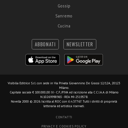
Gossip
Sanremo
Cucina
ABBONATI
NEWSLETTER
Visibilia Editrice S.r.l.
con sede in Via Privata Giovannino De Grassi 12/12A, 20123
Milano.
Capitale sociale € 100.000,00 I.V. - C.F./P.IVA ed iscrizione alla C.C.I.A.A. di Milano
N.10269990965 - REA MI-2519578.
Novella 2000 © 2026. Iscritta al ROC con il n.37767. Tutti i diritti di proprietà
letteraria ed artistica riservati.
CONTATTI
PRIVACY E COOKIES POLICY