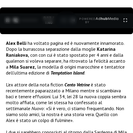
0:12 /
Ad
hub
Media
POWERED
1
/
2
1:40
BY
Alex Belli
ha voltato pagina ed è nuovamente innamorato.
Dopo la burrascosa separazione dalla moglie
Katarina
Raniakova,
con con cui è stato spostato per 4 anni e dalla
qualenon si voleva separare, ha ritrovato la felicità accanto
a
Mila Suarez,
la modella di origini marocchine e tentatrice
dell’ultima edizione di
Temptation Island
.
L’ex attore della nota fiction
Cento Vetrine
è stato
recentemente paparazzato a Milano mentre si scambiava
baci e tenere effusioni. Lui 34, lei 28 la nuova coppia sembra
molto affiata, come lei stessa ha confessato al
settimanale
Nuovo
:
«Si è vero, ci stiamo frequentando. Non
siamo solo amici, la nostra è una storia vera. Quello con
Alex è stato un colpo di fulmine».
I due si sarebbero conosciuti al ritorno dalla Sardegna di Mila