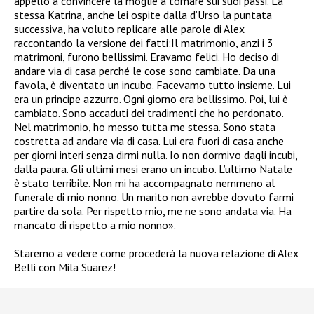
appello a convincere la moglie a tornare sui suoi passi. La
stessa Katrina, anche lei ospite dalla d’Urso la puntata
successiva, ha voluto replicare alle parole di Alex
raccontando la versione dei fatti:
Il matrimonio, anzi i 3
matrimoni, furono bellissimi. Eravamo felici. Ho deciso di
andare via di casa perché le cose sono cambiate. Da una
favola, è diventato un incubo. Facevamo tutto insieme. Lui
era un principe azzurro. Ogni giorno era bellissimo. Poi, lui è
cambiato. Sono accaduti dei tradimenti che ho perdonato.
Nel matrimonio, ho messo tutta me stessa. Sono stata
costretta ad andare via di casa. Lui era fuori di casa anche
per giorni interi senza dirmi nulla. Io non dormivo dagli incubi,
dalla paura. Gli ultimi mesi erano un incubo. L’ultimo Natale
è stato terribile. Non mi ha accompagnato nemmeno al
funerale di mio nonno. Un marito non avrebbe dovuto farmi
partire da sola. Per rispetto mio, me ne sono andata via. Ha
mancato di rispetto a mio nonno».
Staremo a vedere come procederà la nuova relazione di Alex
Belli con Mila Suarez!