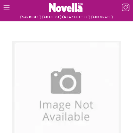
SANREMO
AMICI 24
NEWSLETTER
ABBONATI