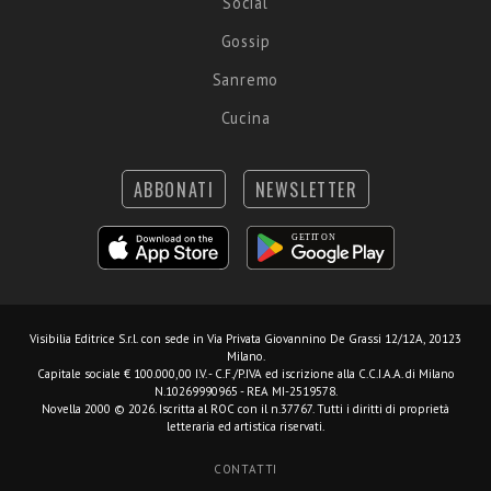
Social
Gossip
Sanremo
Cucina
ABBONATI
NEWSLETTER
Visibilia Editrice S.r.l.
con sede in Via Privata Giovannino De Grassi 12/12A, 20123
Milano.
Capitale sociale € 100.000,00 I.V. - C.F./P.IVA ed iscrizione alla C.C.I.A.A. di Milano
N.10269990965 - REA MI-2519578.
Novella 2000 © 2026. Iscritta al ROC con il n.37767. Tutti i diritti di proprietà
letteraria ed artistica riservati.
CONTATTI