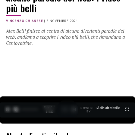
più belli
VINCENZO CHIANESE
|
6 NOVEMBRE 2021
Alex Belli finisce al centro di alcune divertenti parodie del
web: andiamo a scoprire i video più belli, che rimandano a
Centovetrine.
0:27 /
Ad
hub
Media
POWERED
1
/
2
1:40
BY