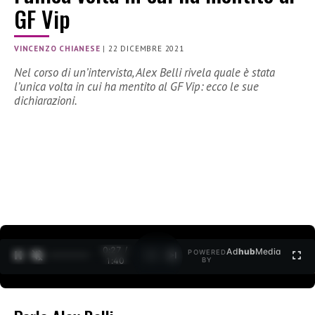
GF Vip
VINCENZO CHIANESE
|
22 DICEMBRE 2021
Nel corso di un’intervista, Alex Belli rivela quale è stata
l’unica volta in cui ha mentito al GF Vip: ecco le sue
dichiarazioni.
0:27 /
Ad
hub
Media
POWERED
1
/
2
1:40
BY