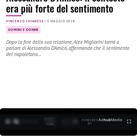
era più forte del sentimento
VINCENZO CHIANESE
|
5 MAGGIO 2018
UOMINI E DONNE
Dopo la fine della sua relazione, Alex Migliorini torna a
parlare di Alessandro D’Amico, affermando che il sentimento
del napoletano…
0:12 /
Ad
hub
Media
POWERED
1
/
2
1:40
BY