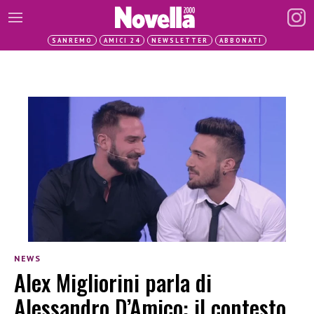
SANREMO
AMICI 24
NEWSLETTER
ABBONATI
NEWS
Alex Migliorini parla di
Alessandro D’Amico: il contesto