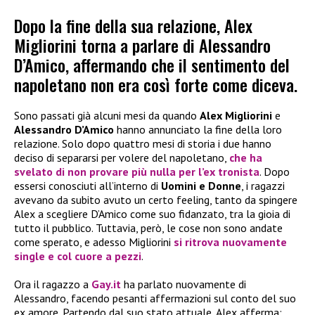
Dopo la fine della sua relazione, Alex
Migliorini torna a parlare di Alessandro
D’Amico, affermando che il sentimento del
napoletano non era così forte come diceva.
Sono passati già alcuni mesi da quando
Alex Migliorini
e
Alessandro D’Amico
hanno annunciato la fine della loro
relazione. Solo dopo quattro mesi di storia i due hanno
deciso di separarsi per volere del napoletano,
che ha
svelato di non provare più nulla per l’ex tronista
. Dopo
essersi conosciuti all’interno di
Uomini e Donne
, i ragazzi
avevano da subito avuto un certo feeling, tanto da spingere
Alex a scegliere D’Amico come suo fidanzato, tra la gioia di
tutto il pubblico. Tuttavia, però, le cose non sono andate
come sperato, e adesso Migliorini
si ritrova nuovamente
single e col cuore a pezzi
.
Ora il ragazzo a
Gay.it
ha parlato nuovamente di
Alessandro, facendo pesanti affermazioni sul conto del suo
ex amore. Partendo dal suo stato attuale, Alex afferma: