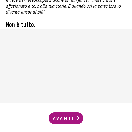
invece devi preoccuparti anche di non far star male chi si è
affezionato a te, e alla tua storia. E quando sei la parte lesa lo
diventa ancor di più”
Non è tutto.
AVANTI