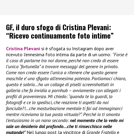
GF, il duro sfogo di Cristina Plevani:
“Ricevo continuamente foto intime”
Cristina Plevani
si è sfogata su Instagram dopo aver
ricevuto l’ennesima foto intima da parte di un uomo:
“Forse è
il caso di parlarne tra noi donne, perché non credo di essere
l’unica “fortunella” a trovare messaggi del genere in privato.
Come non credo essere l’unica a ritenere che questo genere
maschile e’ uno sfigato all’ennesima potenza. Parliamoci chiaro,
questo è sobrio…ho un collage di piselli screenshottati in
galleria che fa invidia a pornhub – ovviamente con allegati i
profili di provenienza. Mi chiedo: “quando te lo guardi, lo
fotografi e ce lo spedisci, che reazione ti aspetti da noi
fanciulle?!…che masturbazione mentale ti fai ad immaginarci
mentre riceviamo la tua posta virtuale?”. Perché io ti smonto
l’entusiasmo in un nano secondo:
nel momento che lo vedo mi
sale un desiderio dal profondo…che ti rinsecchisca nelle
mutande!
”
Nel lungo post la vincitrice di
Grande Fratello
e