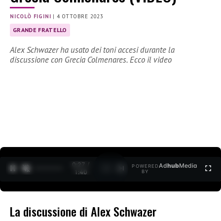
NICOLÒ FIGINI
|
4 OTTOBRE 2023
GRANDE FRATELLO
Alex Schwazer ha usato dei toni accesi durante la
discussione con Grecia Colmenares. Ecco il video
0:28 /
Ad
hub
Media
POWERED
1
/
2
1:40
BY
La discussione di Alex Schwazer