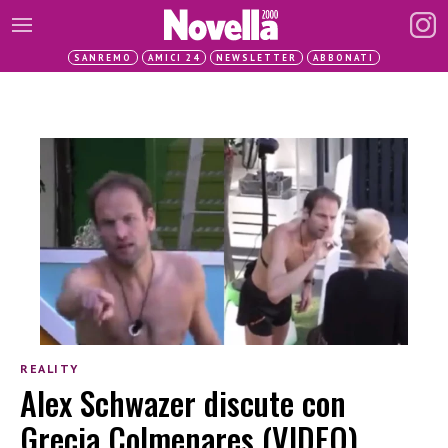
SANREMO
AMICI 24
NEWSLETTER
ABBONATI
REALITY
Alex Schwazer discute con
Grecia Colmenares (VIDEO)