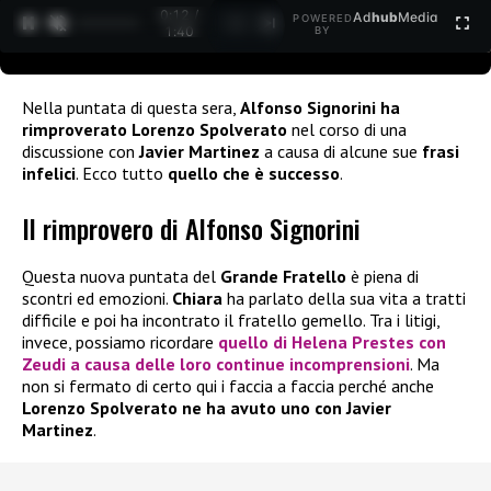
0:13 /
Ad
hub
Media
POWERED
1
/
2
1:40
BY
Nella puntata di questa sera,
Alfonso Signorini
ha
rimproverato Lorenzo Spolverato
nel corso di una
discussione con
Javier Martinez
a causa di alcune sue
frasi
infelici
. Ecco tutto
quello che è successo
.
Il rimprovero di Alfonso Signorini
Questa nuova puntata del
Grande Fratello
è piena di
scontri ed emozioni.
Chiara
ha parlato della sua vita a tratti
difficile e poi ha incontrato il fratello gemello. Tra i litigi,
invece, possiamo ricordare
quello di Helena Prestes con
Zeudi a causa delle loro continue incomprensioni
. Ma
non si fermato di certo qui i faccia a faccia perché anche
Lorenzo Spolverato ne ha avuto uno con Javier
Martinez
.