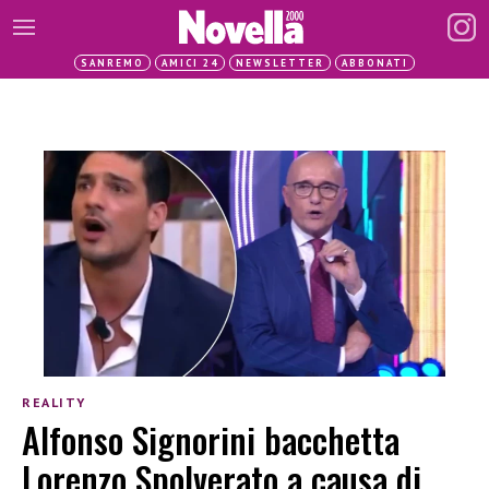
SANREMO
AMICI 24
NEWSLETTER
ABBONATI
REALITY
Alfonso Signorini bacchetta
Lorenzo Spolverato a causa di