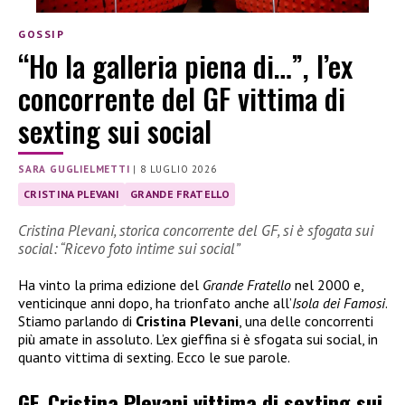
GOSSIP
“Ho la galleria piena di…”, l’ex
concorrente del GF vittima di
sexting sui social
SARA GUGLIELMETTI
|
8 LUGLIO 2026
CRISTINA PLEVANI
GRANDE FRATELLO
Cristina Plevani, storica concorrente del GF, si è sfogata sui
social: “Ricevo foto intime sui social”
Ha vinto la prima edizione del
Grande Fratello
nel 2000 e,
venticinque anni dopo, ha trionfato anche all’
Isola dei Famosi
.
Stiamo parlando di
Cristina Plevani
, una delle concorrenti
più amate in assoluto. L’ex gieffina si è sfogata sui social, in
quanto vittima di sexting. Ecco le sue parole.
GF, Cristina Plevani vittima di sexting sui