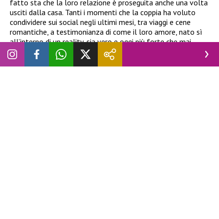
fatto sta che la loro relazione è proseguita anche una volta
usciti dalla casa. Tanti i momenti che la coppia ha voluto
condividere sui social negli ultimi mesi, tra viaggi e cene
romantiche, a testimonianza di come il loro amore, nato sì
all’interno di un reality, sia vero e oggi più forte che mai.
Proprio nelle ultime ore la coppia ha annunciato il
raggiungimento di un grande traguardo.