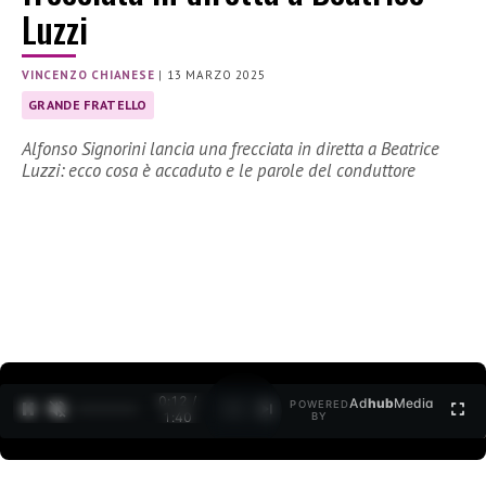
Luzzi
VINCENZO CHIANESE
|
13 MARZO 2025
GRANDE FRATELLO
Alfonso Signorini lancia una frecciata in diretta a Beatrice
Luzzi: ecco cosa è accaduto e le parole del conduttore
0:13 /
Ad
hub
Media
POWERED
1
/
2
1:40
BY