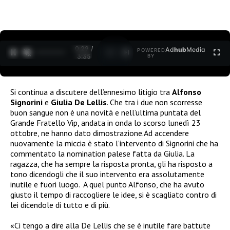
0:30 /
Ad
hub
Media
POWERED
1
/
2
3:35
BY
Si continua a discutere dell’ennesimo litigio tra
Alfonso
Signorini
e
Giulia De Lellis
. Che tra i due non scorresse
buon sangue non è una novità e nell’ultima puntata del
Grande Fratello Vip, andata in onda lo scorso lunedì 23
ottobre, ne hanno dato dimostrazione.Ad accendere
nuovamente la miccia è stato l’intervento di Signorini che ha
commentato la nomination palese fatta da Giulia. La
ragazza, che ha sempre la risposta pronta, gli ha risposto a
tono dicendogli che il suo intervento era assolutamente
inutile e fuori luogo.
A quel punto Alfonso, che ha avuto
giusto il tempo di raccogliere le idee, si è scagliato contro di
lei dicendole di tutto e di più.
«Ci tengo a dire alla De Lellis che se è inutile fare battute