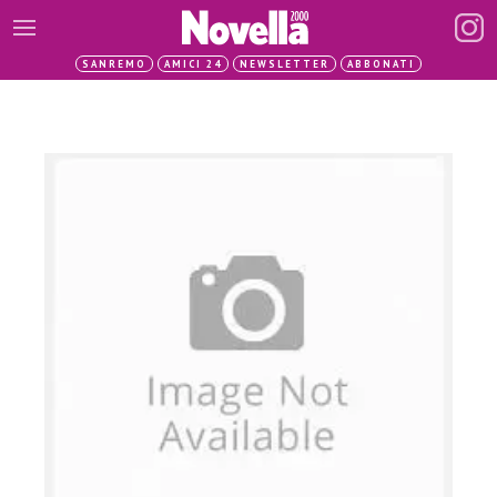
SANREMO
AMICI 24
NEWSLETTER
ABBONATI