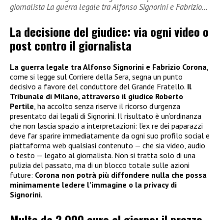
giornalista La guerra legale tra Alfonso Signorini e Fabrizio…
La decisione del giudice: via ogni video o
post contro il giornalista
La guerra legale tra Alfonso Signorini e Fabrizio Corona
,
come si legge sul Corriere della Sera, segna un punto
decisivo a favore del conduttore del Grande Fratello.
Il
Tribunale di Milano, attraverso il giudice Roberto
Pertile
, ha accolto senza riserve il ricorso d’urgenza
presentato dai legali di Signorini. Il risultato è un’ordinanza
che non lascia spazio a interpretazioni: l’ex re dei paparazzi
deve far sparire immediatamente da ogni suo profilo social e
piattaforma web qualsiasi contenuto — che sia video, audio
o testo — legato al giornalista. Non si tratta solo di una
pulizia del passato, ma di un blocco totale sulle azioni
future:
Corona non potrà più diffondere nulla che possa
minimamente ledere l’immagine o la privacy di
Signorini
.
Multe da 2.000 euro al giorno: il prezzo