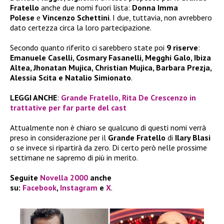
Fratello
anche due nomi fuori lista:
Donna Imma
Polese
e
Vincenzo Schettini
. I due, tuttavia, non avrebbero
dato certezza circa la loro partecipazione.
Secondo quanto riferito ci sarebbero state poi
9 riserve
:
Emanuele Caselli, Cosmary Fasanelli, Megghi Galo, Ibiza
Altea, Jhonatan Mujica, Christian Mujica, Barbara Prezja,
Alessia Scita e Natalio Simionato
.
LEGGI ANCHE
:
Grande Fratello, Rita De Crescenzo in
trattative per far parte del cast
Attualmente non è chiaro se qualcuno di questi nomi verrà
preso in considerazione per il
Grande Fratello
di
Ilary Blasi
o se invece si ripartirà da zero. Di certo però nelle prossime
settimane ne sapremo di più in merito.
Seguite
Novella 2000
anche
su:
Facebook
,
Instagram
e
X
.