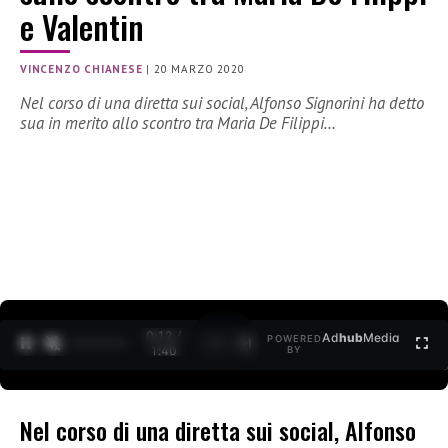
e Valentin
VINCENZO CHIANESE
|
20 MARZO 2020
Nel corso di una diretta sui social, Alfonso Signorini ha detto
sua in merito allo scontro tra Maria De Filippi…
0:12 /
Ad
hub
Media
POWERED
1
/
2
1:40
BY
Nel corso di una diretta sui social, Alfonso