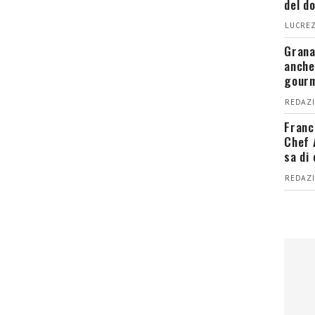
del d
LUCREZ
Grana
anche
gour
REDAZI
Franc
Chef 
sa di
REDAZI