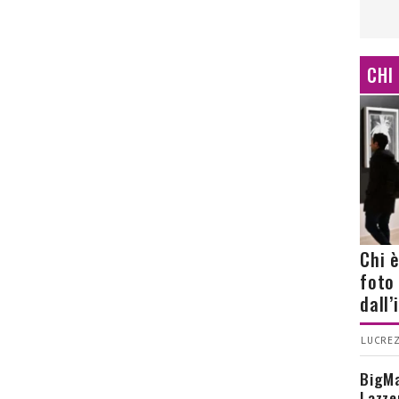
CHI
Chi 
foto
dall
LUCREZ
BigMa
Lazze