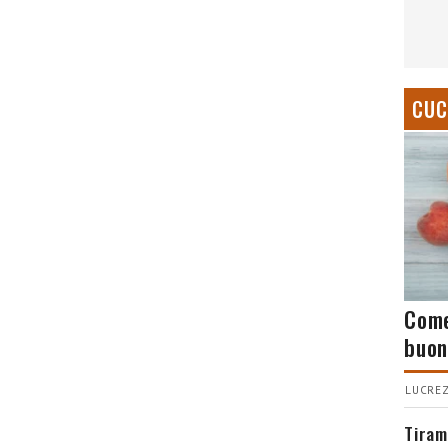
CUC
Come
buon
LUCREZ
Tiram