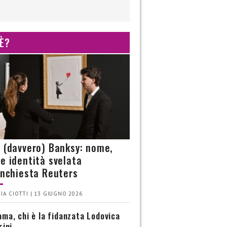
 È?
è (davvero) Banksy: nome,
 e identità svelata
’inchiesta Reuters
IA CIOTTI | 13 GIUGNO 2026
ma, chi è la fidanzata Lodovica
rini