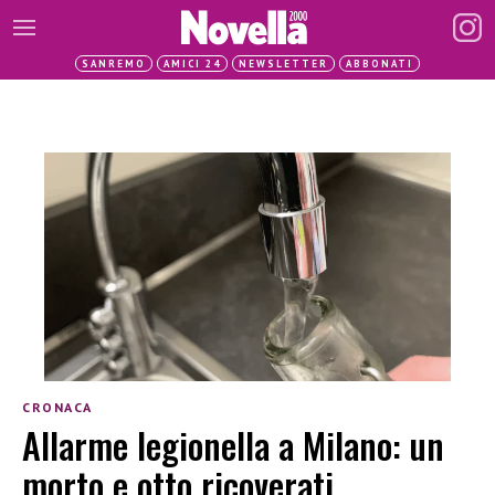
SANREMO
AMICI 24
NEWSLETTER
ABBONATI
CRONACA
Allarme legionella a Milano: un
morto e otto ricoverati