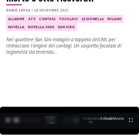
DARIO LESSA
|
18 NOVEMBRE 2025
ALLARME
ATS
CONTAGI
FOCOLAIO
LEGIONELLA
MILANO
NOVELLA
NOVELLA 2000
SAN SIRO
Nel quartiere San Siro indagini a tappeto dell’Ats per
rintracciare l’origine dei contagi. Un sospetto focolaio di
legionella sta tenendo…
0:29 /
Ad
hub
Media
POWERED
1
/
2
1:40
BY