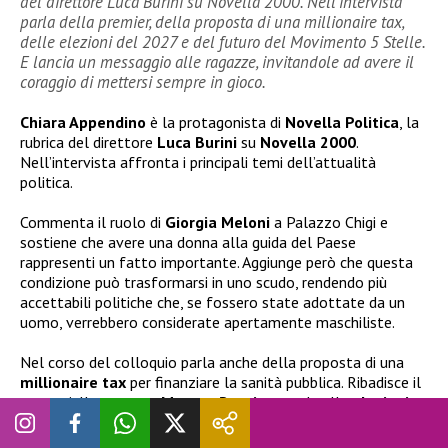
del direttore Luca Burini su Novella 2000. Nell’intervista
parla della premier, della proposta di una millionaire tax,
delle elezioni del 2027 e del futuro del Movimento 5 Stelle.
E lancia un messaggio alle ragazze, invitandole ad avere il
coraggio di mettersi sempre in gioco.
Chiara Appendino
è la protagonista di
Novella Politica
, la
rubrica del direttore
Luca Burini
su
Novella 2000
.
Nell’intervista affronta i principali temi dell’attualità
politica.
Commenta il ruolo di
Giorgia Meloni
a Palazzo Chigi e
sostiene che avere una donna alla guida del Paese
rappresenti un fatto importante. Aggiunge però che questa
condizione può trasformarsi in uno scudo, rendendo più
accettabili politiche che, se fossero state adottate da un
uomo, verrebbero considerate apertamente maschiliste.
Nel corso del colloquio parla anche della proposta di una
millionaire tax
per finanziare la sanità pubblica. Ribadisce il
no a un’alleanza con
Matteo Renzi
e guarda alle
elezioni
del 2027
. Infine invita gli italiani a diventare «
patrioti della
Costituzione
» per difendere i diritti, promuovere le pari