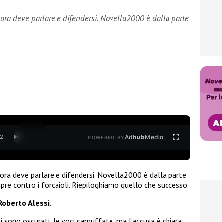
i ora deve parlare e difendersi. Novella2000 è dalla parte
Ad
hub
Media
/
2
POWERED BY
i ora deve parlare e difendersi. Novella2000 è dalla parte
re contro i forcaioli. Riepiloghiamo quello che successo.
 Roberto Alessi.
i sono oscurati, le voci camuffate, ma l’accusa è chiara: