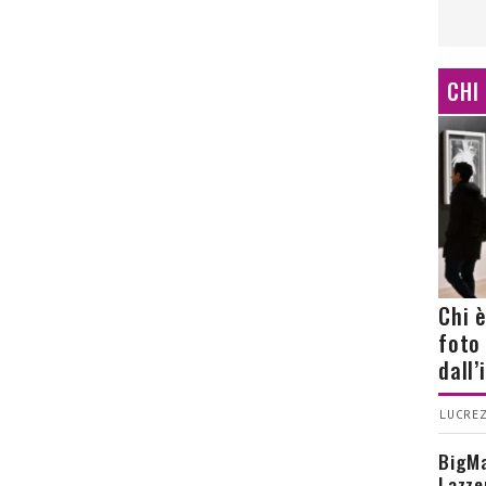
CHI
Chi 
foto
dall
LUCREZ
BigMa
Lazze