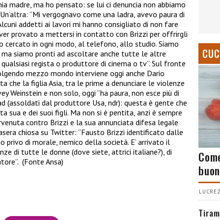
 mia madre, ma ho pensato: se lui ci denuncia non abbiamo
”. Un’altra: ”Mi vergognavo come una ladra, avevo paura di
Alcuni addetti ai lavori mi hanno consigliato di non fare
aver provato a mettersi in contatto con Brizzi per offrirgli
amo cercato in ogni modo, al telefono, allo studio. Siamo
CUC
 ma siamo pronti ad ascoltare anche tutte le altre
ualsiasi regista o produttore di cinema o tv”. Sul fronte
volgendo mezzo mondo interviene oggi anche Dario
a che la figlia Asia, tra le prime a denunciare le violenze
ey Weinstein e non solo, oggi ”ha paura, non esce più di
d (assoldati dal produttore Usa, ndr): questa è gente che
ta sua e dei suoi figli. Ma non si è pentita, anzi è sempre
ntervenuta contro Brizzi e la sua annunciata difesa legale
tasera chiosa su Twitter: “Fausto Brizzi identificato dalle
mo privo di morale, nemico della società. E’ arrivato il
 di tutte le donne (dove siete, attrici italiane?), di
Come
atore”. (Fonte Ansa)
buon
LUCREZ
Tiram