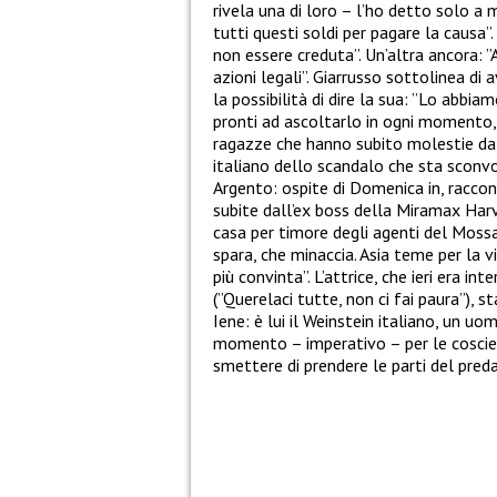
rivela una di loro – l’ho detto solo a
tutti questi soldi per pagare la causa
non essere creduta”. Un’altra ancora: ”
azioni legali”. Giarrusso sottolinea di 
la possibilità di dire la sua: ”Lo abbi
pronti ad ascoltarlo in ogni momento,
ragazze che hanno subito molestie da q
italiano dello scandalo che sta scon
Argento: ospite di Domenica in, raccont
subite dall’ex boss della Miramax Harv
casa per timore degli agenti del Mossa
spara, che minaccia. Asia teme per la vi
più convinta”. L’attrice, che ieri era i
(”Querelaci tutte, non ci fai paura”), s
Iene: è lui il Weinstein italiano, un uo
momento – imperativo – per le coscienze
smettere di prendere le parti del pred