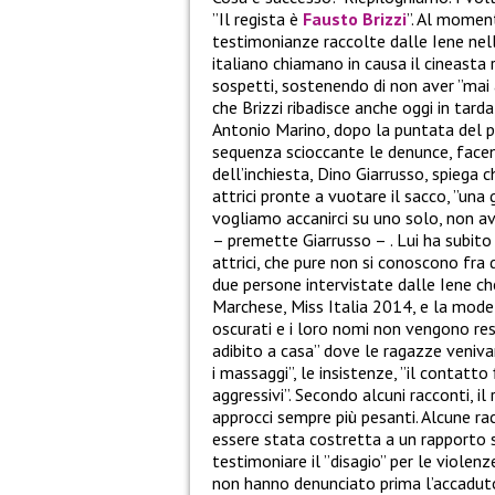
”Il regista è
Fausto Brizzi
”. Al moment
testimonianze raccolte dalle Iene nel
italiano chiamano in causa il cineasta 
sospetti, sostenendo di non aver ”mai 
che Brizzi ribadisce anche oggi in tard
Antonio Marino, dopo la puntata del pr
sequenza scioccante le denunce, facend
dell’inchiesta, Dino Giarrusso, spiega c
attrici pronte a vuotare il sacco, ”una
vogliamo accanirci su uno solo, non av
– premette Giarrusso – . Lui ha subito 
attrici, che pure non si conoscono fra 
due persone intervistate dalle Iene ch
Marchese, Miss Italia 2014, e la model
oscurati e i loro nomi non vengono resi
adibito a casa” dove le ragazze venivano 
i massaggi”, le insistenze, ”il contatt
aggressivi”. Secondo alcuni racconti, 
approcci sempre più pesanti. Alcune rac
essere stata costretta a un rapporto s
testimoniare il ”disagio” per le violen
non hanno denunciato prima l’accaduto: