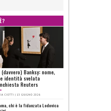
 È?
è (davvero) Banksy: nome,
 e identità svelata
’inchiesta Reuters
IA CIOTTI | 13 GIUGNO 2026
ma, chi è la fidanzata Lodovica
rini