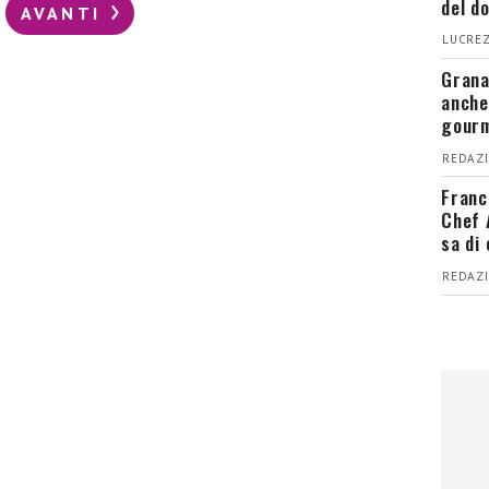
del d
AVANTI
LUCREZ
Grana
anche
gour
REDAZI
Franc
Chef 
sa di
REDAZI