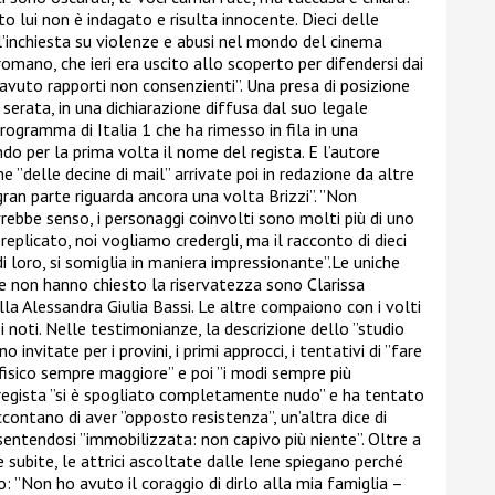
o lui non è indagato e risulta innocente. Dieci delle
l’inchiesta su violenze e abusi nel mondo del cinema
romano, che ieri era uscito allo scoperto per difendersi dai
avuto rapporti non consenzienti”. Una presa di posizione
a serata, in una dichiarazione diffusa dal suo legale
ogramma di Italia 1 che ha rimesso in fila in una
o per la prima volta il nome del regista. E l’autore
he ”delle decine di mail” arrivate poi in redazione da altre
 gran parte riguarda ancora una volta Brizzi”. ”Non
rebbe senso, i personaggi coinvolti sono molti più di uno
replicato, noi vogliamo credergli, ma il racconto di dieci
di loro, si somiglia in maniera impressionante”.Le uniche
e non hanno chiesto la riservatezza sono Clarissa
la Alessandra Giulia Bassi. Le altre compaiono con i volti
 noti. Nelle testimonianze, la descrizione dello ”studio
invitate per i provini, i primi approcci, i tentativi di ”fare
o fisico sempre maggiore” e poi ”i modi sempre più
il regista ”si è spogliato completamente nudo” e ha tentato
contano di aver ”opposto resistenza”, un’altra dice di
entendosi ”immobilizzata: non capivo più niente”. Oltre a
ze subite, le attrici ascoltate dalle Iene spiegano perché
 ”Non ho avuto il coraggio di dirlo alla mia famiglia –