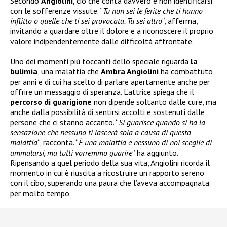
Secondo
Angiolini
, ciò che conta davvero è non identificarsi
con le sofferenze vissute. “
Tu non sei le ferite che ti hanno
inflitto o quelle che ti sei provocata. Tu sei altro
“, afferma,
invitando a guardare oltre il dolore e a riconoscere il proprio
valore indipendentemente dalle difficoltà affrontate.
Uno dei momenti più toccanti dello speciale riguarda
la
bulimia
, una malattia che
Ambra Angiolini
ha combattuto
per anni e di cui ha scelto di parlare apertamente anche per
offrire un messaggio di speranza. L’attrice spiega che il
percorso di guarigione
non dipende soltanto dalle cure, ma
anche dalla possibilità di sentirsi accolti e sostenuti dalle
persone che ci stanno accanto. “
Si guarisce quando si ha la
sensazione che nessuno ti lascerà sola a causa di questa
malattia
“, racconta. “
È una malattia e nessuno di noi sceglie di
ammalarsi, ma tutti vorremmo guarire
” ha aggiunto.
Ripensando a quel periodo della sua vita, Angiolini ricorda il
momento in cui è riuscita a ricostruire un rapporto sereno
con il cibo, superando una paura che l’aveva accompagnata
per molto tempo.