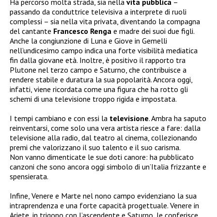
Ha percorso molta strada, sia nella
vita
pubblica
–
passando da conduttrice televisiva a interprete di ruoli
complessi – sia nella vita privata, diventando la compagna
del cantante
Francesco Renga
e madre dei suoi due figli.
Anche la congiunzione di Luna e Giove in Gemelli
nell’undicesimo campo indica una forte visibilità mediatica
fin dalla giovane età. Inoltre, è positivo il rapporto tra
Plutone nel terzo campo e Saturno, che contribuisce a
rendere stabile e duratura la sua popolarità. Ancora oggi,
infatti, viene ricordata come una figura che ha rotto gli
schemi di una televisione troppo rigida e impostata.
I tempi cambiano e con essi la
televisione
. Ambra ha saputo
reinventarsi, come solo una vera artista riesce a fare: dalla
televisione alla radio, dal teatro al cinema, collezionando
premi che valorizzano il suo talento e il suo carisma.
Non vanno dimenticate le sue doti canore: ha pubblicato
canzoni che sono ancora oggi simbolo di un’Italia frizzante e
spensierata.
Infine, Venere e Marte nel nono campo evidenziano la sua
intraprendenza e una forte capacità progettuale. Venere in
Ariete, in trigono con l’ascendente e Saturno, le conferisce