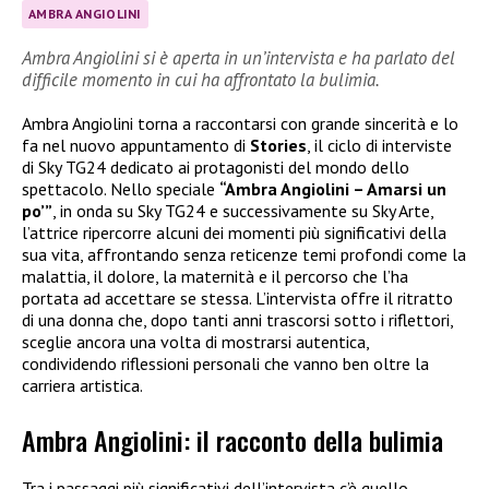
AMBRA ANGIOLINI
Ambra Angiolini si è aperta in un’intervista e ha parlato del
difficile momento in cui ha affrontato la bulimia.
Ambra Angiolini torna a raccontarsi con grande sincerità e lo
fa nel nuovo appuntamento di
Stories
, il ciclo di interviste
di Sky TG24 dedicato ai protagonisti del mondo dello
spettacolo. Nello speciale
“Ambra Angiolini – Amarsi un
po’”
, in onda su Sky TG24 e successivamente su Sky Arte,
l’attrice ripercorre alcuni dei momenti più significativi della
sua vita, affrontando senza reticenze temi profondi come la
malattia, il dolore, la maternità e il percorso che l’ha
portata ad accettare se stessa. L’intervista offre il ritratto
di una donna che, dopo tanti anni trascorsi sotto i riflettori,
sceglie ancora una volta di mostrarsi autentica,
condividendo riflessioni personali che vanno ben oltre la
carriera artistica.
Ambra Angiolini: il racconto della bulimia
Tra i passaggi più significativi dell’intervista c’è quello