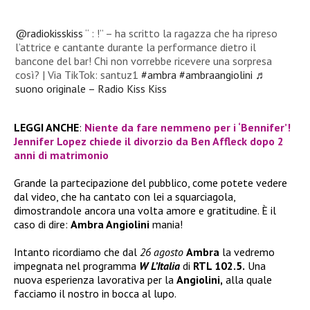
@radiokisskiss
“ : !” – ha scritto la ragazza che ha ripreso
l’attrice e cantante durante la performance dietro il
bancone del bar! Chi non vorrebbe ricevere una sorpresa
così? | Via TikTok: santuz1
#ambra
#ambraangiolini
♬
suono originale – Radio Kiss Kiss
LEGGI ANCHE
:
Niente da fare nemmeno per i ‘Bennifer’!
Jennifer Lopez chiede il divorzio da Ben Affleck dopo 2
anni di matrimonio
Grande la partecipazione del pubblico, come potete vedere
dal video, che ha cantato con lei a squarciagola,
dimostrandole ancora una volta amore e gratitudine. È il
caso di dire:
Ambra Angiolini
mania!
Intanto ricordiamo che dal
26 agosto
Ambra
la vedremo
impegnata nel programma
W L’Italia
di
RTL 102.5.
Una
nuova esperienza lavorativa per la
Angiolini,
alla quale
facciamo il nostro in bocca al lupo.