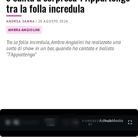
tra la folla incredula
ANDREA SANNA
|
20 AGOSTO 2024
AMBRA ANGIOLINI
Tra la folla incredula, Ambra Angiolini ha realizzato una
sorta di show in un bar, quando ha cantato e ballato
“T’Appartengo”
0:30 /
Ad
hub
Media
POWERED
1
/
2
1:40
BY