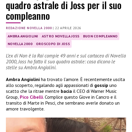
quadro astrale di Joss per il suo
compleanno
REDAZIONE NOVELLA 2000
|
22 APRILE 2026
AMBRA ANGIOLINI
ASTRO NOVELLA JOSS
BUON COMPLEANNO
NOVELLA 2000
OROSCOPO DI JOSS
L’ex di Non è la Rai compie 49 anni e sul cartaceo di Novella
2000, Joss ha fatto il suo quadro astrale: cosa dicono le
stelle su Ambra Angiolini.
Ambra
Angiolini
ha trovato l’amore. È recentemente uscita
allo scoperto, regalando agli appassionati di
gossip
uno
scatto che la ritrae mentre
bacia
il CEO di Warner Music
Group,
Pico Cibelli
. Complice questo Giove in Cancro e il
transito di Marte in Pesci, che sembrano averle donato un
amore travolgente.