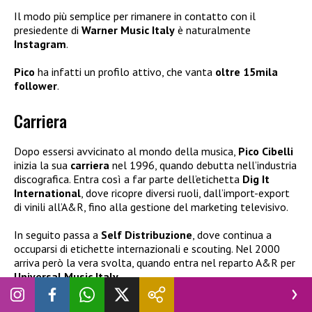
Il modo più semplice per rimanere in contatto con il
presiedente di
Warner Music Italy
è naturalmente
Instagram
.
Pico
ha infatti un profilo attivo, che vanta
oltre 15mila
follower
.
Carriera
Dopo essersi avvicinato al mondo della musica,
Pico Cibelli
inizia la sua
carriera
nel 1996, quando debutta nell’industria
discografica. Entra così a far parte dell’etichetta
Dig It
International
, dove ricopre diversi ruoli, dall’import-export
di vinili all’A&R, fino alla gestione del marketing televisivo.
In seguito passa a
Self Distribuzione
, dove continua a
occuparsi di etichette internazionali e scouting. Nel 2000
arriva però la vera svolta, quando entra nel reparto A&R per
Universal Music Italy
.
Per oltre 10 anni dunque
Pico Cibelli
segue alcuni dei più