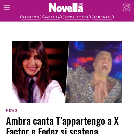
SANREMO
AMICI 24
NEWSLETTER
ABBONATI
NEWS
Ambra canta T’appartengo a X
Factor e Fedez si scatena