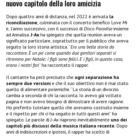
nuovo capitolo della loro amicizia
Dopo quattro anni di distanza, nel 2022 è arrivata
la
riconciliazione
, culminata con il concerto benefico Love Mi
e, l’anno successivo, con il successo di
Disco Paradise
insieme
ad Annalisa.
J-Ax
ha spiegato che quella reunion aveva un
significato particolare, soprattutto per il pubblico che aveva
seguito la loro storia artistica. “
Era una bella storia da
raccontare. È un po’ come quando due genitori separati si
ritrovano per Natale: i figli sono felici. E i figli, in questo caso,
erano i nostri fan
” ha raccontato il rapper.
Il cantante ha però precisato che
ogni separazione ha
sempre due versioni
e che il suo obiettivo non è mai stato
quello di alimentare polemiche. “La storia di un divorzio
cambia a seconda di chi la racconta. Io avevo già voltato
pagina e non avevo bisogno di dimostrare di avere ragione.
Ho preferito tutelare quello che avevamo costruito insieme
e il rispetto per chi ci ha seguito in tutti questi anni” ha
spiegato. Le parole di J-Ax riaprono inevitabilmente
uno dei
capitoli più discussi della musica italiana recente
. Dopo
anni di indisiscrezioni e ipotesi, il rapper ha scelto di