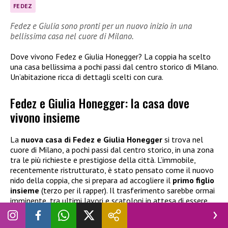
FEDEZ
Fedez e Giulia sono pronti per un nuovo inizio in una
bellissima casa nel cuore di Milano.
Dove vivono Fedez e Giulia Honegger? La coppia ha scelto
una casa bellissima a pochi passi dal centro storico di Milano.
Un’abitazione ricca di dettagli scelti con cura.
Fedez e Giulia Honegger: la casa dove
vivono insieme
La
nuova casa di Fedez e Giulia Honegger
si trova nel
cuore di Milano, a pochi passi dal centro storico, in una zona
tra le più richieste e prestigiose della città. L’immobile,
recentemente ristrutturato, è stato pensato come il nuovo
nido della coppia, che si prepara ad accogliere il
primo figlio
insieme
(terzo per il rapper). Il trasferimento sarebbe ormai
imminente, tra ultimi lavori e scatoloni in attesa di essere
sistemati.