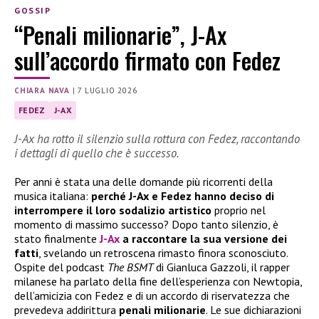
GOSSIP
“Penali milionarie”, J-Ax
sull’accordo firmato con Fedez
CHIARA NAVA
|
7 LUGLIO 2026
FEDEZ
J-AX
J-Ax ha rotto il silenzio sulla rottura con Fedez, raccontando
i dettagli di quello che è successo.
Per anni è stata una delle domande più ricorrenti della
musica italiana:
perché J-Ax e Fedez hanno deciso di
interrompere il loro sodalizio artistico
proprio nel
momento di massimo successo? Dopo tanto silenzio, è
stato finalmente
J-Ax
a raccontare la sua versione dei
fatti
, svelando un retroscena rimasto finora sconosciuto.
Ospite del podcast
The BSMT
di Gianluca Gazzoli, il rapper
milanese ha parlato della fine dell’esperienza con Newtopia,
dell’amicizia con Fedez e di un accordo di riservatezza che
prevedeva addirittura
penali milionarie
. Le sue dichiarazioni