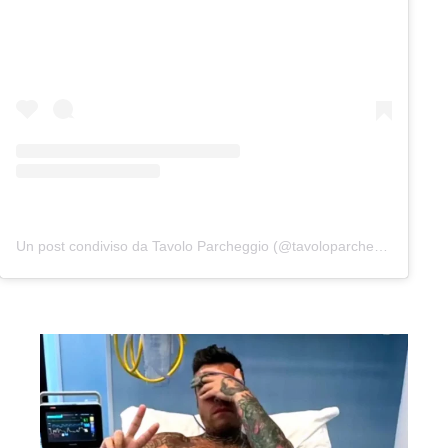
Un post condiviso da Tavolo Parcheggio (@tavoloparcheggio.podcast)