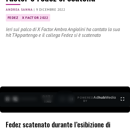
ANDREA SANNA
|
9 DICEMBRE 2022
FEDEZ
X FACTOR 2022
Ieri sul palco di X Factor Ambra Angiolini ha cantato la sua
hit T’Appartengo e il collega Fedez si è scatenato
0:14 /
Ad
hub
Media
POWERED
1
/
2
1:40
BY
Fedez scatenato durante l’esibizione di