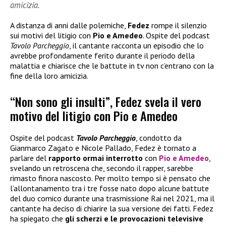
amicizia.
A distanza di anni dalle polemiche,
Fedez
rompe il silenzio
sui motivi del litigio con
Pio e Amedeo
. Ospite del podcast
Tavolo Parcheggio
, il cantante racconta un episodio che lo
avrebbe profondamente ferito durante il periodo della
malattia e chiarisce che le battute in tv non c’entrano con la
fine della loro amicizia.
“Non sono gli insulti”, Fedez svela il vero
motivo del litigio con Pio e Amedeo
Ospite del podcast
Tavolo Parcheggio
, condotto da
Gianmarco Zagato e Nicole Pallado, Fedez è tornato a
parlare del
rapporto ormai interrotto
con
Pio e Amedeo
,
svelando un retroscena che, secondo il rapper, sarebbe
rimasto finora nascosto. Per molto tempo si è pensato che
l’allontanamento tra i tre fosse nato dopo alcune battute
del duo comico durante una trasmissione Rai nel 2021, ma il
cantante ha deciso di chiarire la sua versione dei fatti. Fedez
ha spiegato che
gli scherzi e le provocazioni televisive