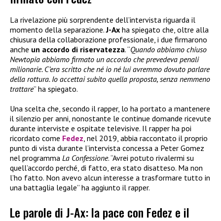
La rivelazione più sorprendente dell’intervista riguarda il
momento della separazione.
J-Ax
ha spiegato che, oltre alla
chiusura della collaborazione professionale, i due firmarono
anche
un accordo di riservatezza
. “
Quando abbiamo chiuso
Newtopia abbiamo firmato un accordo che prevedeva penali
milionarie. C’era scritto che né io né lui avremmo dovuto parlare
della rottura. Io accettai subito quella proposta, senza nemmeno
trattare
” ha spiegato.
Una scelta che, secondo il rapper, lo ha portato a mantenere
il silenzio per anni, nonostante le continue domande ricevute
durante interviste e ospitate televisive. Il rapper ha poi
ricordato come
Fedez
, nel 2019, abbia raccontato il proprio
punto di vista durante l’intervista concessa a Peter Gomez
nel programma
La Confessione
. “Avrei potuto rivalermi su
quell’accordo perché, di fatto, era stato disatteso. Ma non
l’ho fatto. Non avevo alcun interesse a trasformare tutto in
una battaglia legale” ha aggiunto il rapper.
Le parole di J-Ax: la pace con Fedez e il