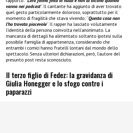
rapporto: “
Loro fanno finta di nulla e non la dicono quando
vanno nei podcast
”. Il cantante ha aggiunto di aver trovato
quel gesto particolarmente doloroso, soprattutto per il
momento di fragilità che stava vivendo: “
Questa cosa non
l’ho trovata piacevole
”. Il rapper ha lasciato volutamente
l’identità della persona coinvolta nell’anonimato. La
mancanza di dettagli ha alimentato soltanto ipotesi sulla
possibile famiglia di appartenenza, considerando che
entrambi i comici hanno fratelli lontani dal mondo dello
spettacolo. Senza ulteriori dichiarazioni, però, l’autore del
presunto post resta sconosciuto.
Il terzo figlio di Fedez: la gravidanza di
Giulia Honegger e lo sfogo contro i
paparazzi