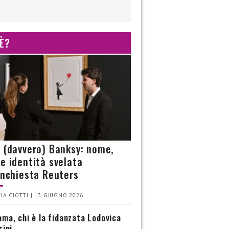
 È?
è (davvero) Banksy: nome,
 e identità svelata
’inchiesta Reuters
IA CIOTTI | 13 GIUGNO 2026
ma, chi è la fidanzata Lodovica
rini