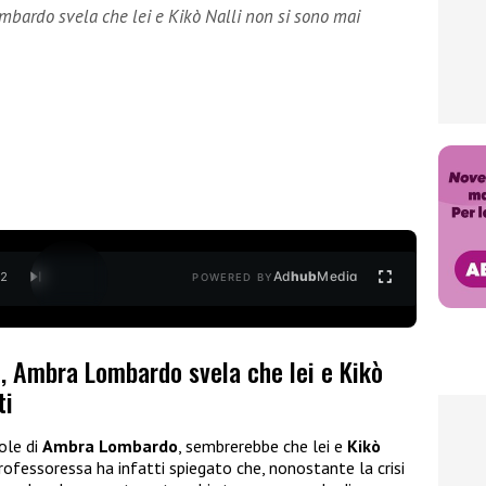
ombardo svela che lei e Kikò Nalli non si sono mai
Ad
hub
Media
/
2
POWERED BY
l, Ambra Lombardo svela che lei e Kikò
ti
ole di
Ambra Lombardo
, sembrerebbe che lei e
Kikò
 professoressa ha infatti spiegato che, nonostante la crisi