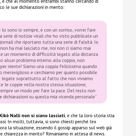
me, e che al momento entrambi stanno cercando di
o le sue dichiarazioni in merito:
 lo sono io sempre, e con un sorriso, vorrei fare
 serie di notizie virali che ho visto pubblicate un
ornali che riportano tutta una serie di falsità. Io
 non ha mai lasciato me, noi non ci siamo mai
te un momento di difficoltà legato alla distanza
o alcun problema interno alla coppia, non
 per niente! Siamo una coppia felicissima quando
o meraviglioso e cerchiamo per quanto possibile
ltà legate soprattutto al fatto che non viviamo
te le coppie nella nostra stessa situazione,
sempre un modo per fare la pace. Del resto non
are dichiarazioni su questa mia vicenda personale”
Kikò Nalli non si siano lasciati
, e che la loro storia stia
si. In molti, tuttavia, si sono chiesti perché l’ex
ora la situazione, essendo il gossip apparso sul web già
fare chiarezza in merito? Rimaniamo in attesa di news.