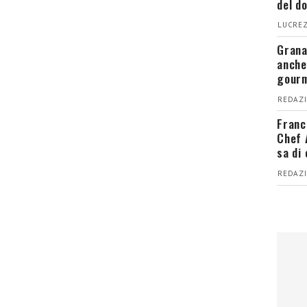
del d
LUCREZ
Grana
anche
gour
REDAZI
Franc
Chef 
sa di
REDAZI