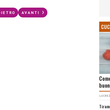
DIETRO
AVANTI
CUC
Come
buon
LUCREZ
Tiram