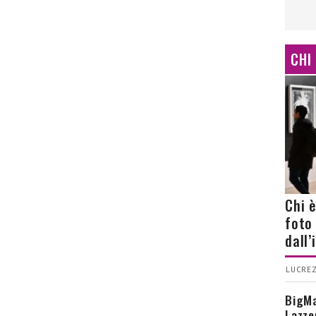
CHI
Chi 
foto
dall
LUCREZ
BigMa
Lazze