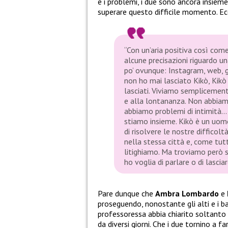
e i problemi, i due sono ancora insie
superare questo difficile momento. Ecc
“Con un’aria positiva così come
alcune precisazioni riguardo una
po’ ovunque: Instagram, web, gi
non ho mai lasciato Kikò, Kikò
lasciati. Viviamo semplicemen
e alla lontananza. Non abbiam
abbiamo problemi di intimità…
stiamo insieme. Kikò è un uom
di risolvere le nostre diffico
nella stessa città e, come tut
litighiamo. Ma troviamo però 
ho voglia di parlare o di lasci
Pare dunque che
Ambra Lombardo
e
proseguendo, nonostante gli alti e i bas
professoressa abbia chiarito soltanto 
da diversi giorni. Che i due tornino a 