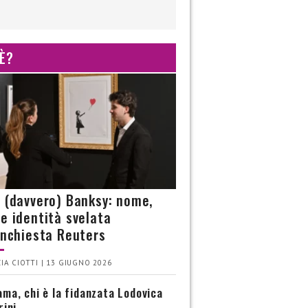
 È?
è (davvero) Banksy: nome,
 e identità svelata
’inchiesta Reuters
IA CIOTTI | 13 GIUGNO 2026
ma, chi è la fidanzata Lodovica
rini