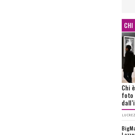
CHI
Chi 
foto
dall
LUCREZ
BigMa
Lazze