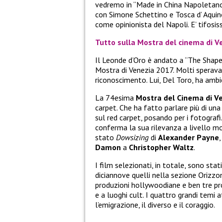
vedremo in “Made in China Napoletano
con Simone Schettino e Tosca d’ Aquino.
come opinionista del Napoli. E’ tifosis
Tutto sulla Mostra del cinema di V
Il Leonde d’Oro è andato a “The Shape 
Mostra di Venezia 2017. Molti sperava
riconoscimento. Lui, Del Toro, ha amb
La 74esima
Mostra del Cinema di V
carpet. Che ha fatto parlare più di una
sul red carpet, posando per i fotograf
conferma la sua rilevanza a livello mo
stato
Dowsizing
di
Alexander Payne
Damon
a
Christopher Waltz
.
I film selezionati, in totale, sono stat
diciannove quelli nella sezione Orizzon
produzioni hollywoodiane e ben tre pro
e a luoghi cult. I quattro grandi temi a
l’emigrazione, il diverso e il coraggio.