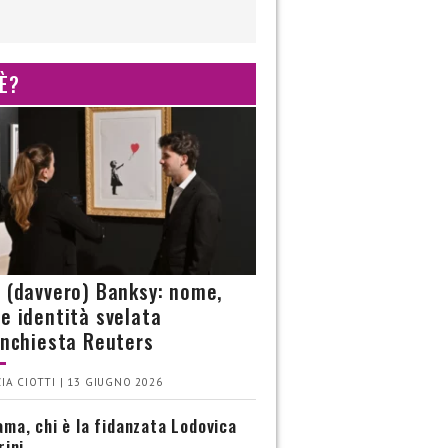
 È?
è (davvero) Banksy: nome,
 e identità svelata
’inchiesta Reuters
IA CIOTTI | 13 GIUGNO 2026
ma, chi è la fidanzata Lodovica
rini