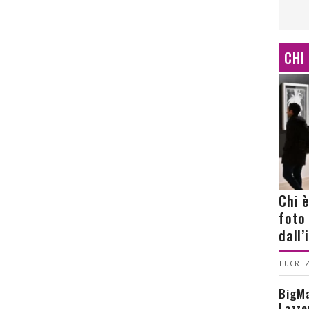
CHI
Chi 
foto
dall
LUCREZ
BigMa
Lazze