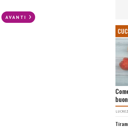
AVANTI
CUC
Come
buon
LUCREZ
Tiram