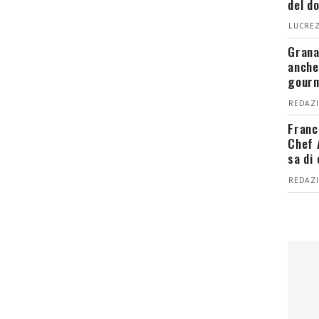
del d
LUCREZ
Grana
anche
gour
REDAZI
Franc
Chef 
sa di
REDAZI