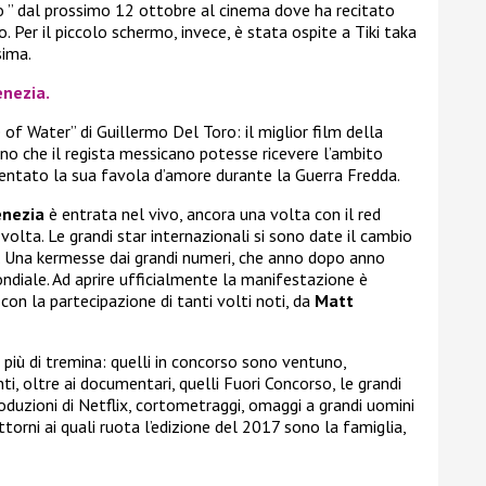
 ” dal prossimo 12 ottobre al cinema dove ha recitato
 Per il piccolo schermo, invece, è stata ospite a Tiki taka
sima.
enezia.
of Water” di Guillermo Del Toro: il miglior film della
no che il regista messicano potesse ricevere l’ambito
ientato la sua favola d’amore durante la Guerra Fredda.
enezia
è entrata nel vivo, ancora una volta con il red
 volta. Le grandi star internazionali si sono date il cambio
i. Una kermesse dai grandi numeri, che anno dopo anno
ndiale. Ad aprire ufficialmente la manifestazione è
, con la partecipazione di tanti volti noti, da
Matt
i più di tremina: quelli in concorso sono ventuno,
ti, oltre ai documentari, quelli Fuori Concorso, le grandi
duzioni di Netflix, cortometraggi, omaggi a grandi uomini
ttorni ai quali ruota l’edizione del 2017 sono la famiglia,