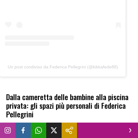
Un post condiviso da Federica Pellegrini (@kikkafede88)
Dalla cameretta delle bambine alla piscina
privata: gli spazi più personali di Federica
Pellegrini
La casa di Federica Pellegrini racconta anche la sua nuova
dimensione familiare. La
cameretta di Matilde e Rachele è