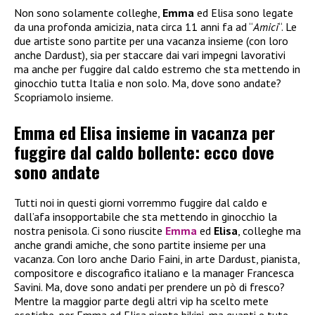
Non sono solamente colleghe,
Emma
ed Elisa sono legate
da una profonda amicizia, nata circa 11 anni fa ad “
Amici
“. Le
due artiste sono partite per una vacanza insieme (con loro
anche Dardust), sia per staccare dai vari impegni lavorativi
ma anche per fuggire dal caldo estremo che sta mettendo in
ginocchio tutta Italia e non solo. Ma, dove sono andate?
Scopriamolo insieme.
Emma ed Elisa insieme in vacanza per
fuggire dal caldo bollente: ecco dove
sono andate
Tutti noi in questi giorni vorremmo fuggire dal caldo e
dall’afa insopportabile che sta mettendo in ginocchio la
nostra penisola. Ci sono riuscite
Emma
ed
Elisa
, colleghe ma
anche grandi amiche, che sono partite insieme per una
vacanza. Con loro anche Dario Faini, in arte Dardust, pianista,
compositore e discografico italiano e la manager Francesca
Savini. Ma, dove sono andati per prendere un pò di fresco?
Mentre la maggior parte degli altri vip ha scelto mete
esotiche, per Emma ed Elisa niente bikini, ma guanti e tute