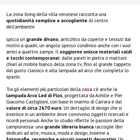
La zona living della villa veronese racconta una
quotidianità semplice e accogliente
. Al centro
dell’ambiente
spicca un
grande divano
, arricchito da coperte e tessuti dai
motivi a quadri, un angolo spesso condiviso anche con i suoi
amici a quattro zampe. Il
soggiorno unisce materiali caldi
e tocchi contemporanei
: dalle pareti in pietra o mattoni
chiari al mobile bianco della zona tv, fino al grande tappeto
dal gusto classico e alla lampada ad arco che completa lo
spazio.
Tra gli elementi più particolari della
casa
c’è anche la
lampada Arco Led di Flos
, progettata da Achille e Pier
Giacomo Castiglioni, con base in marmo di Carrara e dal
valore di circa 2670 euro
. Un dettaglio di design che si
inserisce in un ambiente dove convivono oggetti ricercati e
ricordi personali. Anche lo studio riflette le passioni della
campionessa: una
grande libreria bianca
raccoglie libri
dedicati ad arte, musica, moda e design, insieme a
fotografie, ceramiche e piccoli oggetti decorativi
. Un