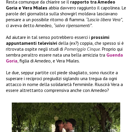
Resta comunque da chiarire se il
rapporto tra Amedeo
Goria e Vera Miales
abbia davvero raggiunto il capolinea. Le
parole del giornalista sulla showgirl moldava lasciavano
pensare a un possibile ritorno di fiamma.
“Lascio libera Vera”
,
ci aveva detto Amedeo,
“salvo ripensamenti”
.
Ad aiutare in tal senso potrebbero esserci i
prossimi
appuntamenti televisivi
della (ex?) coppia, che spesso si è
ritrovata ospite negli studi di
Pomeriggio Cinque
. Proprio qui
sembra peraltro essere nata una bella amicizia tra
Guenda
Goria
, figlia di Amedeo, e Vera Miales.
Le due, seppur partite col piede sbagliato, sono riuscite a
superare i reciproci pregiudizi siglando una tregua da ogni
attacco in nome della solidarietà femminile. Riuscirà Vera a
essere altrettanto comprensiva anche con Amedeo?