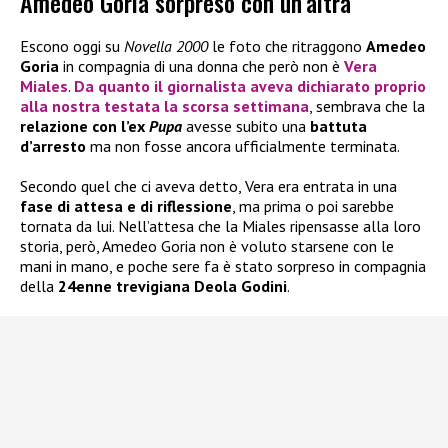
Amedeo Goria sorpreso con un’altra
Escono oggi su
Novella 2000
le foto che ritraggono
Amedeo
Goria
in compagnia di una donna che però non è
Vera
Miales
.
Da quanto il giornalista aveva dichiarato proprio
alla nostra testata la scorsa settimana
, sembrava che la
relazione con l’ex
Pupa
avesse subito una
battuta
d’arresto
ma non fosse ancora ufficialmente terminata.
Secondo quel che ci aveva detto, Vera era entrata in una
fase di attesa e di riflessione
, ma prima o poi sarebbe
tornata da lui. Nell’attesa che la Miales ripensasse alla loro
storia, però, Amedeo Goria non è voluto starsene con le
mani in mano, e poche sere fa è stato sorpreso in compagnia
della
24enne trevigiana Deola Godini
.