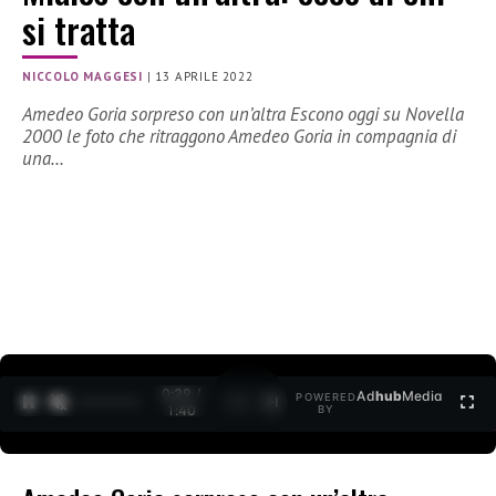
si tratta
NICCOLO MAGGESI
|
13 APRILE 2022
Amedeo Goria sorpreso con un’altra Escono oggi su Novella
2000 le foto che ritraggono Amedeo Goria in compagnia di
una…
0:30 /
Ad
hub
Media
POWERED
1
/
2
1:40
BY