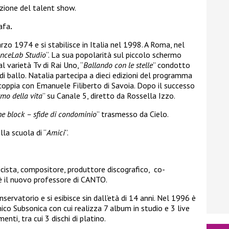
izione del talent show.
afa
.
zo 1974 e si stabilisce in Italia nel 1998. A Roma, nel
nceLab Studio
“. La sua popolarità sul piccolo schermo
l varietà Tv di Rai Uno, “
Ballando con le stelle
” condotto
 di ballo. Natalia partecipa a dieci edizioni del programma
 coppia con Emanuele Filiberto di Savoia. Dopo il successo
itmo della vita
” su Canale 5, diretto da Rossella Izzo.
he block – sfide di condominio
” trasmesso da Cielo.
la scuola di “
Amici
”.
icista, compositore, produttore discografico, co-
 è il nuovo professore di CANTO.
servatorio e si esibisce sin dall’età di 14 anni. Nel 1996 è
co Subsonica con cui realizza 7 album in studio e 3 live
nti, tra cui 3 dischi di platino.