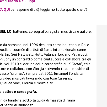
ci
di
Maria De Filippi
.
CA QUI
per saperne di più) leggiamo tutto quello che c’è
UEL LO
, ballerino, coreografo, regista, musicista e autore,
n da bambino; nel 1996 debutta come ballerino in Rai e
ideoclip e tournée di artisti di fama internazionale come
artin, Geri Halliwell, Holly Valance, Luciano Pavarotti,
con Sony un contratto come cantautore e collabora tra gli
h. Nel 2010 si occupa delle coreografie di “
X Factor
“, ed a
ore e collabora con Giorgia scrivendo testi e musiche di
ccesso “
Oronero
“. Sempre dal 2011 Emanuel fonda la
i video musicali lavorando con José Carreras,
 Sal da Vinci, Giorgia e molti altri.
ballet e coreografa.
in da bambina sotto la guida di maestri di fama
 di Stato di Budapest.