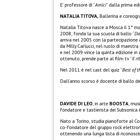
E’ professore di “
Amici
” dalla prima ed
NATALIA TITOVA,
Ballerina e coreogr
Natalia Titova nasce a Mosca il 1° mar
2008, fonda la sua scuola di ballo “
Da
arriva nel 2005 con la partecipazione a
da Milly Carlucci, nel ruolo di maestra
e nel 2009 vince la quinta edizione in
ottenuto, prende parte al film tv “
Il r
Nel 2011 è nel cast del quiz “
Best of t
Dall’anno scorso è docente di ballo del
DAVIDE DI LEO
, in arte
BOOSTA
, mus
fondatore e tastierista dei Subsonica
Nato a Torino, studia pianoforte al Con
co-fondatore del gruppo rock elettroni
ottenendo una lunga lista di riconoscime