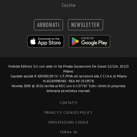
Cucina
ABBONATI
NEWSLETTER
Visibilia Editrice S.r.l.
con sede in Via Privata Giovannino De Grassi 12/12A, 20123
Milano.
Capitale sociale € 100.000,00 I.V. - C.F./P.IVA ed iscrizione alla C.C.I.A.A. di Milano
N.10269990965 - REA MI-2519578.
Novella 2000 © 2026. Iscritta al ROC con il n.37767. Tutti i diritti di proprietà
letteraria ed artistica riservati.
CONTATTI
PRIVACY E COOKIES POLICY
IMPOSTAZIONI COOKIE
TORNA SU