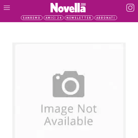
SANREMO
AMICI 24
NEWSLETTER
ABBONATI