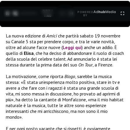
0:27 /
Ad
hub
Media
POWERED
1
/
2
1:40
BY
La nuova edizione di
Amici
che partirà sabato 19 novembre
su Canale 5 sta per prendere corpo, e tra le varie novità,
oltre ad alcune facce nuove (
Leggi qui
) anche un addio. È
quello di
Elisa
, che ha deciso di abbandonare il ruolo di coach
della scuola del celebre talent. Ad annunciarlo è stata lei
stessa durante la prima data del suo
On Tour
, a Firenze.
La motivazione, come riporta
Blogo
, sarebbe la musica
stessa: «È stata un’esperienza molto positiva, stare in tv e
avere a che fare con i ragazzi è stata una grande scuola di
vita, mi sono messa in discussione, ho provato ad aprirmi di
più», ha detto la cantante di Monfalcone, «ma il mio habitat
naturale è la musica, tutte le altre sono esperienze
interessanti che mi arricchiscono, ma non sono il mio
mondo».
E per ogni posto vacante che si rispetti, è ovviamente