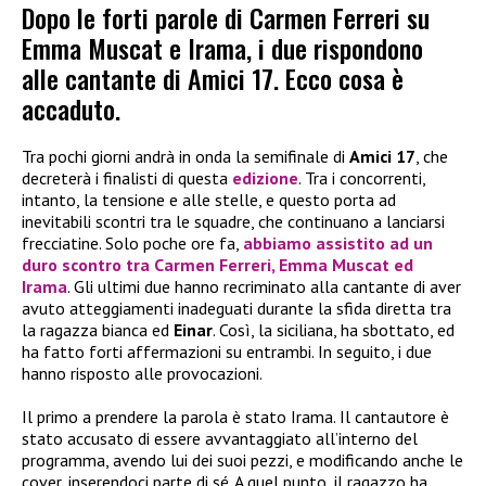
Dopo le forti parole di Carmen Ferreri su
Emma Muscat e Irama, i due rispondono
alle cantante di Amici 17. Ecco cosa è
accaduto.
Tra pochi giorni andrà in onda la semifinale di
Amici 17
, che
decreterà i finalisti di questa
edizione
. Tra i concorrenti,
intanto, la tensione e alle stelle, e questo porta ad
inevitabili scontri tra le squadre, che continuano a lanciarsi
frecciatine. Solo poche ore fa,
abbiamo assistito ad un
duro scontro tra
Carmen Ferreri
,
Emma Muscat
ed
Irama
. Gli ultimi due hanno recriminato alla cantante di aver
avuto atteggiamenti inadeguati durante la sfida diretta tra
la ragazza bianca ed
Einar
. Così, la siciliana, ha sbottato, ed
ha fatto forti affermazioni su entrambi. In seguito, i due
hanno risposto alle provocazioni.
Il primo a prendere la parola è stato Irama. Il cantautore è
stato accusato di essere avvantaggiato all’interno del
programma, avendo lui dei suoi pezzi, e modificando anche le
cover, inserendoci parte di sé. A quel punto, il ragazzo ha