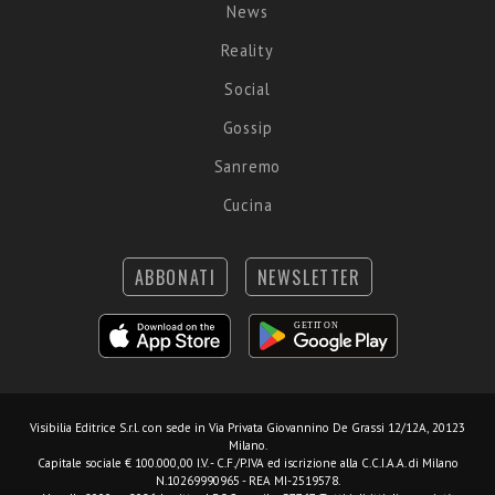
News
Reality
Social
Gossip
Sanremo
Cucina
ABBONATI
NEWSLETTER
Visibilia Editrice S.r.l.
con sede in Via Privata Giovannino De Grassi 12/12A, 20123
Milano.
Capitale sociale € 100.000,00 I.V. - C.F./P.IVA ed iscrizione alla C.C.I.A.A. di Milano
N.10269990965 - REA MI-2519578.