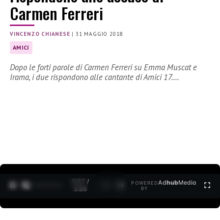
Carmen Ferreri
VINCENZO CHIANESE
|
31 MAGGIO 2018
AMICI
Dopo le forti parole di Carmen Ferreri su Emma Muscat e
Irama, i due rispondono alle cantante di Amici 17.…
0:27 /
Ad
hub
Media
POWERED
1
/
2
3:35
BY