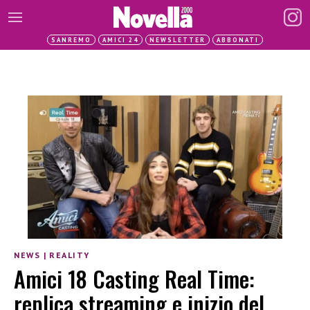
SANREMO
AMICI 24
NEWSLETTER
ABBONATI
NEWS
|
REALITY
Amici 18 Casting Real Time:
replica streaming e inizio del