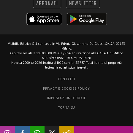
ABBONATI
NEWSLETTER
Visibilia Editrice S.r.l.
con sede in Via Privata Giovannino De Grassi 12/12A, 20123
Milano.
Capitale sociale € 100.000,00 I.V. - C.F./P.IVA ed iscrizione alla C.C.I.A.A. di Milano
N.10269990965 - REA MI-2519578.
Novella 2000 © 2026. Iscritta al ROC con il n.37767. Tutti i diritti di proprietà
letteraria ed artistica riservati.
CONTATTI
PRIVACY E COOKIES POLICY
IMPOSTAZIONI COOKIE
TORNA SU