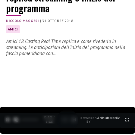
programma
NICCOLO MAGGESI
|
31 OTTOBRE 2018
AMICI
Amici 18 Casting Real Time replica e come rivederlo in
streaming. Le anticipazioni dell’inizio del programma nella
fascia pomeridiana con…
0:10 /
Ad
hub
Media
POWERED
1
/
2
1:40
BY