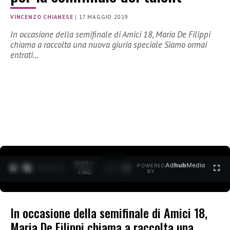
VINCENZO CHIANESE
|
17 MAGGIO 2019
In occasione della semifinale di Amici 18, Maria De Filippi
chiama a raccolta una nuova giuria speciale Siamo ormai
entrati…
0:27 /
Ad
hub
Media
POWERED
1
/
2
1:40
BY
In occasione della semifinale di Amici 18,
Maria De Filippi chiama a raccolta una