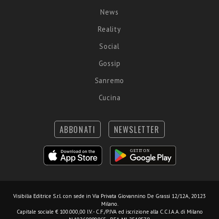
News
Reality
Social
Gossip
Sanremo
Cucina
ABBONATI
NEWSLETTER
Visibilia Editrice S.r.l.
con sede in Via Privata Giovannino De Grassi 12/12A, 20123
Milano.
Capitale sociale € 100.000,00 I.V. - C.F./P.IVA ed iscrizione alla C.C.I.A.A. di Milano