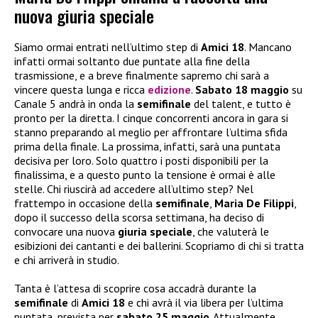
nuova giuria speciale
Siamo ormai entrati nell’ultimo step di
Amici 18
. Mancano
infatti ormai soltanto due puntate alla fine della
trasmissione, e a breve finalmente sapremo chi sarà a
vincere questa lunga e ricca
edizione
.
Sabato 18 maggio
su
Canale 5 andrà in onda la
semifinale
del talent, e tutto è
pronto per la diretta. I cinque concorrenti ancora in gara si
stanno preparando al meglio per affrontare l’ultima sfida
prima della finale. La prossima, infatti, sarà una puntata
decisiva per loro. Solo quattro i posti disponibili per la
finalissima, e a questo punto la tensione è ormai è alle
stelle. Chi riuscirà ad accedere all’ultimo step? Nel
frattempo in occasione della
semifinale
,
Maria De Filippi
,
dopo il successo della scorsa settimana, ha deciso di
convocare una nuova
giuria speciale
, che valuterà le
esibizioni dei cantanti e dei ballerini. Scopriamo di chi si tratta
e chi arriverà in studio.
Tanta è l’attesa di scoprire cosa accadrà durante la
semifinale
di
Amici 18
e chi avrà il via libera per l’ultima
puntata, prevista per
sabato 25 maggio
. Attualmente