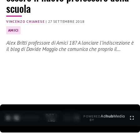
scuola
VINCENZO CHIANESE
|
27 SETTEMBRE 2018
AMICI
Alex Britti professore di Amici 18? A lanciare l’indiscrezione è
il blog di Davide Maggio che comunica che proprio il…
0:27 /
Ad
hub
Media
POWERED
1
/
2
1:40
BY