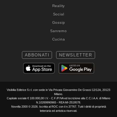
Reality
Social
Gossip
Sanremo
Cucina
ABBONATI
NEWSLETTER
Visibilia Editrice S.r.l.
con sede in Via Privata Giovannino De Grassi 12/12A, 20123
Milano.
Capitale sociale € 100.000,00 I.V. - C.F./P.IVA ed iscrizione alla C.C.I.A.A. di Milano
N.10269990965 - REA MI-2519578.
Novella 2000 © 2026. Iscritta al ROC con il n.37767. Tutti i diritti di proprietà
letteraria ed artistica riservati.