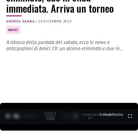
immediata. Arriva un torneo
ANDREA SANNA
|
14 DICEMBRE 2019
AMICI
A ridosso della puntata del sabato, ecco le news e
anticipazioni di Amici 19: un allievo eliminato e due in…
0:27 /
Ad
hub
Media
POWERED
1
/
2
3:35
BY