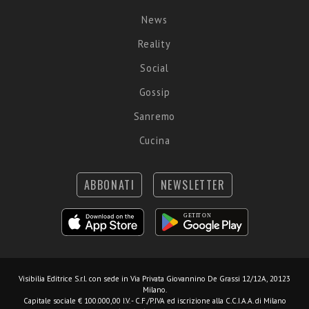
News
Reality
Social
Gossip
Sanremo
Cucina
ABBONATI
NEWSLETTER
Visibilia Editrice S.r.l.
con sede in Via Privata Giovannino De Grassi 12/12A, 20123
Milano.
Capitale sociale € 100.000,00 I.V. - C.F./P.IVA ed iscrizione alla C.C.I.A.A. di Milano