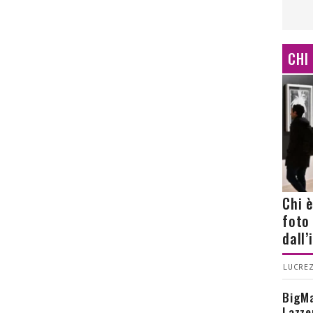
CHI
Chi 
foto
dall
LUCREZ
BigMa
Lazze