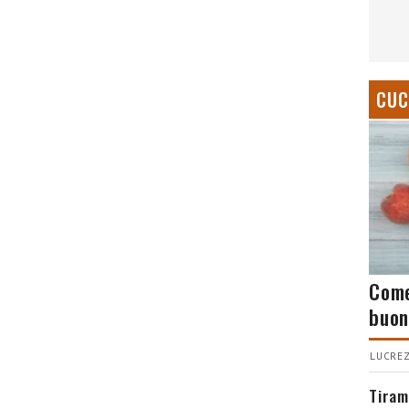
CUC
Come
buon
LUCREZ
Tiram