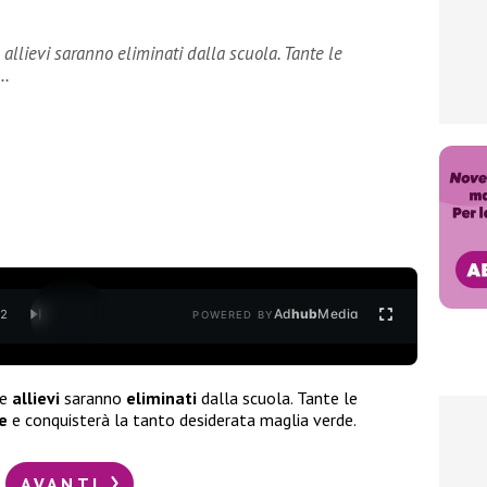
 allievi saranno eliminati dalla scuola. Tante le
e…
Ad
hub
Media
/
2
POWERED BY
ue
allievi
saranno
eliminati
dalla scuola. Tante le
e
e conquisterà la tanto desiderata maglia verde.
AVANTI