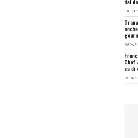
del d
LUCREZ
Grana
anche
gour
REDAZI
Franc
Chef 
sa di
REDAZI