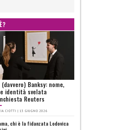
 È?
è (davvero) Banksy: nome,
 e identità svelata
’inchiesta Reuters
IA CIOTTI | 13 GIUGNO 2026
ma, chi è la fidanzata Lodovica
rini