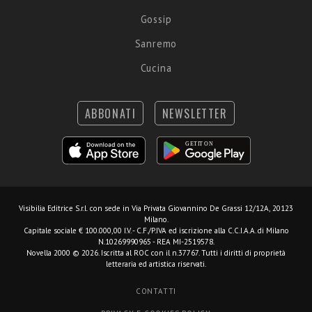
Gossip
Sanremo
Cucina
ABBONATI
NEWSLETTER
Visibilia Editrice S.r.l.
con sede in Via Privata Giovannino De Grassi 12/12A, 20123
Milano.
Capitale sociale € 100.000,00 I.V. - C.F./P.IVA ed iscrizione alla C.C.I.A.A. di Milano
N.10269990965 - REA MI-2519578.
Novella 2000 © 2026. Iscritta al ROC con il n.37767. Tutti i diritti di proprietà
letteraria ed artistica riservati.
CONTATTI