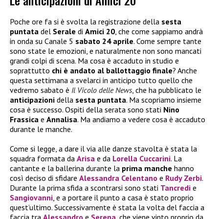
Le anticipazioni di Amici 20
Poche ore fa si è svolta la registrazione della
sesta
puntata
del
Serale
di
Amici 20
, che come sappiamo andrà
in onda su Canale 5
sabato 24 aprile
. Come sempre tante
sono state le emozioni, e naturalmente non sono mancati
grandi colpi di scena. Ma cosa è accaduto in studio e
soprattutto
chi è andato al ballottaggio finale
? Anche
questa settimana a svelarci in anticipo tutto quello che
vedremo sabato è
Il Vicolo delle News
, che ha pubblicato le
anticipazioni
della
sesta puntata
. Ma scopriamo insieme
cosa è successo. Ospiti della serata sono stati
Nino
Frassica
e
Annalisa
. Ma andiamo a vedere cosa è accaduto
durante le manche.
Come si legge, a dare il via alle danze stavolta è stata la
squadra formata da
Arisa
e da
Lorella Cuccarini
. La
cantante e la ballerina durante la
prima manche
hanno
così deciso di sfidare
Alessandra Celentano
e
Rudy Zerbi
.
Durante la prima sfida a scontrarsi sono stati
Tancredi
e
Sangiovanni
, e a portare il punto a casa è stato proprio
quest’ultimo. Successivamente è stata la volta del faccia a
faccia tra
Alessandro
e
Serena
, che viene vinto proprio da