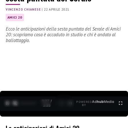
VINCENZO CHIANESE
|
22 APRILE 2021
AMICI 20
Ecco le anticipazioni della sesta puntata del Serale di Amici
20: scopriamo cosa è accaduto in studio e chi è andato al
ballottaggio.
0:27 /
Ad
hub
Media
POWERED
1
/
2
3:35
BY