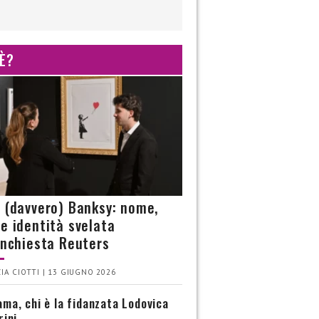
 È?
è (davvero) Banksy: nome,
 e identità svelata
’inchiesta Reuters
IA CIOTTI | 13 GIUGNO 2026
ma, chi è la fidanzata Lodovica
rini