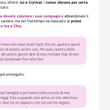
sto, infatti,
lui e Crytical
. I
rumor davano per certa
stato.
a dovuto salutare i suoi compagni
e abbandonare il
a carriera, ma nel frattempo ha rilasciato le
prime
ito
Isa e Chia
:
i mesi non sono stati facili. Da tre, quattro giorni
o di essere uscito così. Mi sono sentito bene
 del primo giorno direi di non mollare mai, di non
di continuare fino alla fine.
 poi proseguito:
mia famiglia e poi torno nella scuola di mia
iaggi. Fino a quando non arrivo al mio obiettivo.
lla. Non c’è un ragazzo con cui non ho legato.