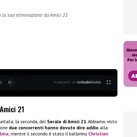
o la sua eliminazione da Amici 21
Ad
hub
Media
/
2
POWERED BY
 Amici 21
untata, la seconda, del
Serale di Amici 21
. Abbiamo visto
sione
due concorrenti hanno dovuto dire addio
alla
alma
, mentre il secondo è stato il ballerino
Christian