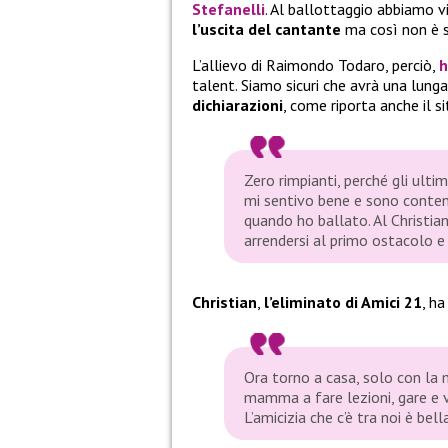
Stefanelli
. Al ballottaggio abbiamo vi
l’uscita del cantante
ma così non è 
L’allievo di Raimondo Todaro, perciò,
h
talent. Siamo sicuri che avrà una lung
dichiarazioni
, come riporta anche il s
Zero rimpianti, perché gli ultim
mi sentivo bene e sono content
quando ho ballato. Al Christian
arrendersi al primo ostacolo e 
Christian
,
l’eliminato di Amici 21
, ha
Ora torno a casa, solo con la 
mamma a fare lezioni, gare e v
L’amicizia che c’è tra noi è be