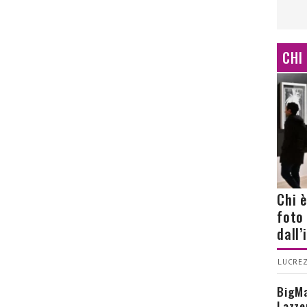
CHI
Chi 
foto
dall
LUCREZ
BigMa
Lazze