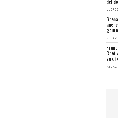
del d
LUCREZ
Grana
anche
gour
REDAZI
Franc
Chef 
sa di
REDAZI