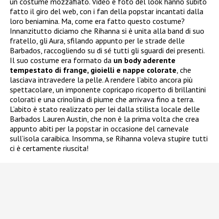
un costume mozzafiato. Video e foto del look hanno subito
fatto il giro del web, con i fan della popstar incantati dalla
loro beniamina. Ma, come era fatto questo costume?
Innanzitutto diciamo che Rihanna si è unita alla band di suo
fratello, gli Aura, sfilando appunto per le strade delle
Barbados, raccogliendo su di sé tutti gli sguardi dei presenti.
Il suo costume era formato da
un body aderente
tempestato di frange, gioielli e nappe colorate
, che
lasciava intravedere la pelle. A rendere l’abito ancora più
spettacolare, un imponente copricapo ricoperto di brillantini
colorati e una crinolina di piume che arrivava fino a terra.
L’abito è stato realizzato per lei dalla stilista locale delle
Barbados Lauren Austin, che non è la prima volta che crea
appunto abiti per la popstar in occasione del carnevale
sull’isola caraibica. Insomma, se Rihanna voleva stupire tutti
ci è certamente riuscita!