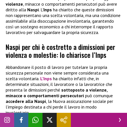
violenze
, minacce o comportamenti persecutori può avere
diritto alla
Naspi
. L’
Inps
ha chiarito che queste dimissioni
non rappresentano una scelta volontaria, ma una condizione
assimilabile alla disoccupazione involontaria, garantendo
così un sostegno economico a chi interrompe il rapporto
lavorativo per salvaguardare la propria sicurezza.
Naspi per chi è costretto a dimissioni per
violenza o molestie: lo chiarisce l’Inps
Abbandonare il posto di lavoro per tutelare la propria
sicurezza personale non viene sempre considerata una
scelta volontaria.
L’Inps
ha chiarito infatti che, in
determinate situazioni, il lavoratore o la lavoratrice che
presenta le dimissioni perché
sottoposto a violenze,
minacce o comportamenti persecutori
può comunque
accedere alla
Naspi
, la Nuova assicurazione sociale per
l’impiego destinata a chi perde il lavoro in modo
involontario.