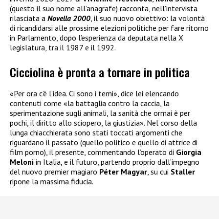
(questo il suo nome all’anagrafe) racconta, nell’intervista
rilasciata a
Novella 2000
, il suo nuovo obiettivo: la volontà
di ricandidarsi alle prossime elezioni politiche per fare ritorno
in Parlamento, dopo l’esperienza da deputata nella X
legislatura, tra il 1987 e il 1992.
Cicciolina è pronta a tornare in politica
«Per ora c’è l’idea. Ci sono i temi», dice lei elencando
contenuti come «la battaglia contro la caccia, la
sperimentazione sugli animali, la sanità che ormai è per
pochi, il diritto allo sciopero, la giustizia». Nel corso della
lunga chiacchierata sono stati toccati argomenti che
riguardano il passato (quello politico e quello di attrice di
film porno), il presente, commentando l’operato di
Giorgia
Meloni
in Italia, e il futuro, partendo proprio dall’impegno
del nuovo premier magiaro
Péter Magyar
, su cui
Staller
ripone la massima fiducia.