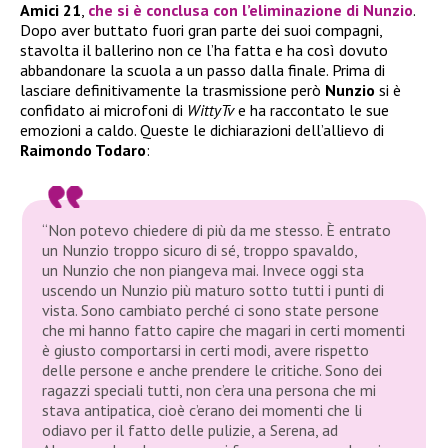
Amici 21
,
che si è conclusa con
l’eliminazione di Nunzio
.
Dopo aver buttato fuori gran parte dei suoi compagni,
stavolta il ballerino non ce l’ha fatta e ha così dovuto
abbandonare la scuola a un passo dalla finale. Prima di
lasciare definitivamente la trasmissione però
Nunzio
si è
confidato ai microfoni di
WittyTv
e ha raccontato le sue
emozioni a caldo. Queste le dichiarazioni dell’allievo di
Raimondo Todaro
:
“Non potevo chiedere di più da me stesso. È entrato
un Nunzio troppo sicuro di sé, troppo spavaldo,
un Nunzio che non piangeva mai. Invece oggi sta
uscendo un Nunzio più maturo sotto tutti i punti di
vista. Sono cambiato perché ci sono state persone
che mi hanno fatto capire che magari in certi momenti
è giusto comportarsi in certi modi, avere rispetto
delle persone e anche prendere le critiche. Sono dei
ragazzi speciali tutti, non c’era una persona che mi
stava antipatica, cioè c’erano dei momenti che li
odiavo per il fatto delle pulizie, a Serena, ad