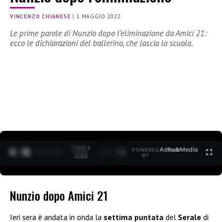
VINCENZO CHIANESE
|
1 MAGGIO 2022
Le prime parole di Nunzio dopo l’eliminazione da Amici 21:
ecco le dichiarazioni del ballerino, che lascia la scuola.
0:30 /
Ad
hub
Media
POWERED
1
/
2
3:35
BY
Nunzio dopo Amici 21
Ieri sera è andata in onda la
settima puntata
del
Serale
di