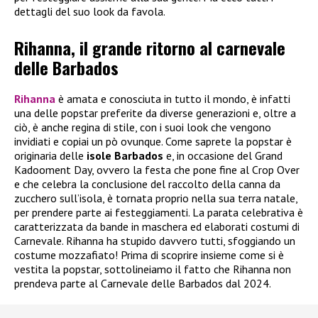
dettagli del suo look da favola.
Rihanna, il grande ritorno al carnevale
delle Barbados
Rihanna
è amata e conosciuta in tutto il mondo, è infatti
una delle popstar preferite da diverse generazioni e, oltre a
ciò, è anche regina di stile, con i suoi look che vengono
invidiati e copiai un pò ovunque. Come saprete la popstar è
originaria delle
isole Barbados
e, in occasione del Grand
Kadooment Day, ovvero la festa che pone fine al Crop Over
e che celebra la conclusione del raccolto della canna da
zucchero sull’isola, è tornata proprio nella sua terra natale,
per prendere parte ai festeggiamenti. La parata celebrativa è
caratterizzata da bande in maschera ed elaborati costumi di
Carnevale. Rihanna ha stupido davvero tutti, sfoggiando un
costume mozzafiato! Prima di scoprire insieme come si è
vestita la popstar, sottolineiamo il fatto che Rihanna non
prendeva parte al Carnevale delle Barbados dal 2024.