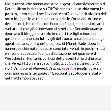
Molti utenti che hanno assistito ai gesti di autolesionismo di
Perez Hilton in diretta su TikTok hanno subito
chiamato la
polizia
, preoccupati per l’evidente sofferenza psicologica del
noto blogger. In attesa dell’arrivo delle forze dell’ordine e
dei soccorsi, Hilton ha continuato a ferirsi, senza ascoltare i
vari utenti che gli chiedevano di smettere. Secondo quanto
riportato il blogger era solo in casa, i tre figli minorenni
quindi non erano con lui. I vigili del fuoco, un’ambulanza e gli
agenti dello sceriffo della contea di Miami-Dade, dopo le
numerose chiamate ricevute sono intervenuti in pochi minuti
e si sono appostati fuori dall’abitazione nel quartiere di
Westchester. Più tardi, l’ufficio dello sceriffo ha dichiarato
che Perez Hilton era stato
“tratto in salvo e trasportato dai
vigili del fuoco di Miami-Dade
in un
ospedale
locale,
dove sta
ricevendo assistenza medica.”
L’account del blogger è stato
nel frattempo sospeso.