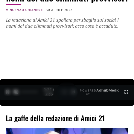
VINCENZO CHIANESE
|
30 APRILE 2022
La redazione di Amici 21 spoilera per sbaglio sui social i
nomi dei due eliminati provvisori: ecco cosa è accaduto.
0:27 /
Ad
hub
Media
POWERED
1
/
2
3:35
BY
La gaffe della redazione di Amici 21