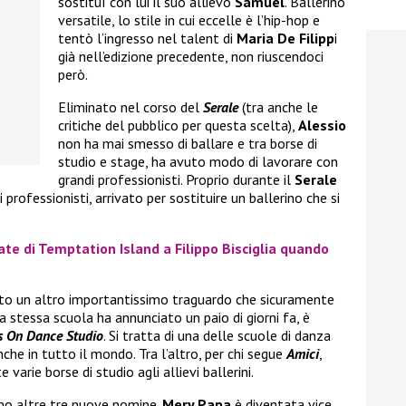
sostituì con lui il suo allievo
Samuel
. Ballerino
versatile, lo stile in cui eccelle è l’hip-hop e
tentò l’ingresso nel talent di
Maria De Filipp
i
già nell’edizione precedente, non riuscendoci
però.
Eliminato nel corso del
Serale
(tra anche le
critiche del pubblico per questa scelta),
Alessio
non ha mai smesso di ballare e tra borse di
studio e stage, ha avuto modo di lavorare con
grandi professionisti. Proprio durante il
Serale
 i professionisti, arrivato per sostituire un ballerino che si
ate di Temptation Island a Filippo Bisciglia quando
to un altro importantissimo traguardo che sicuramente
 stessa scuola ha annunciato un paio di giorni fa, è
s On Dance Studio
. Si tratta di una delle scuole di danza
nche in tutto il mondo. Tra l’altro, per chi segue
Amici
,
arie borse di studio agli allievi ballerini.
amo altre tre nuove nomine.
Mery Papa
è diventata vice