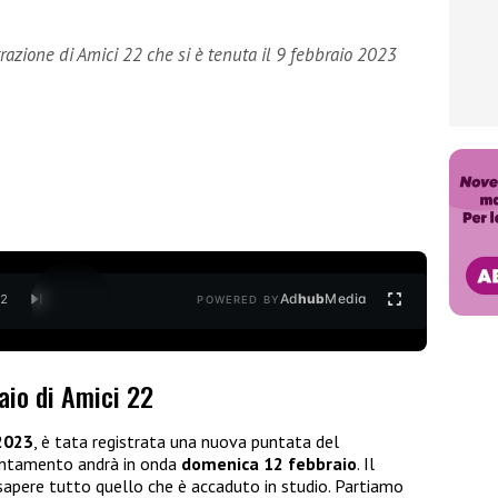
trazione di Amici 22 che si è tenuta il 9 febbraio 2023
Ad
hub
Media
/
2
POWERED BY
raio di Amici 22
 2023
, è tata registrata una nuova puntata del
untamento andrà in onda
domenica 12
febbraio
. Il
apere tutto quello che è accaduto in studio. Partiamo