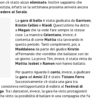
non c’è stato alcun
eliminato
. Inoltre sappiamo che
notizia, infatti se la settimana prossima arriverà ancora
cedere al Serale
.
La
gara di ballo
è stata giudicata da
Garrison
,
Kristin Cellini
e
Kleidi
. Quest’ultimo ha detto
a
Megan
che la vede fare sempre le stesse
cose. La maestra
Celentano
, invece, è
contenta di come
Mattia
sta lavorando in
questo periodo. Tanti complimenti, poi, a
Maddalena
da parte del giudice
Kristin
affermando che vorrebbe che ballasse con lei
un giorno. La prova Tim, invece, è stata vinta da
Mattia
.
Isobel
e
Ramon
non hanno ballato.
Per quanto riguarda il
canto
, invece, a giudicare
la
gara
ad
Amici 22
è stato
Tiziano Ferro
.
Successivamente c’è stata una gara tra
o consisteva nell’opportunità di esibirsi al
festival di
go
. Tra i danzatori, invece, la gara ha visto protagonisti
o
ha vinto la possibilità di ballare in una compagnia che fa