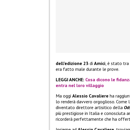
dell’edizione 23
di
Amici
, è stato tra
era fatto male durante le prove.
LEGGI ANCHE:
Cosa dicono le fidanz
entra nel loro villaggio
Ma oggi
Alessio Cavaliere
ha raggiun
lo renderà davvero orgoglioso. Come la
diventato direttore artisitico della
Od
più prestigiose in Italia e conosciuta a
ricorderà perfettamente che ha offerte v
Insieme ad
Alessio Cavaliere
, trovi