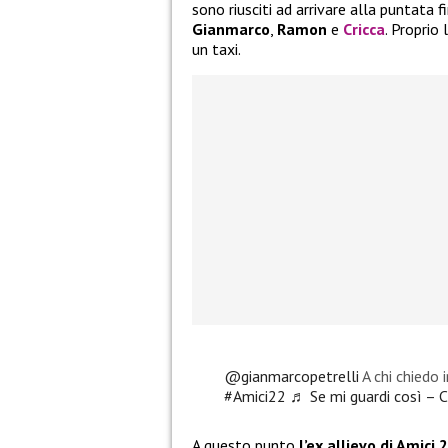
sono riusciti ad arrivare alla puntata 
Gianmarco
,
Ramon
e
Cricca
. Proprio
un taxi.
@gianmarcopetrelli
A chi chiedo 
#Amici22
♬ Se mi guardi così – C
A questo punto
l’ex allievo di Amici 