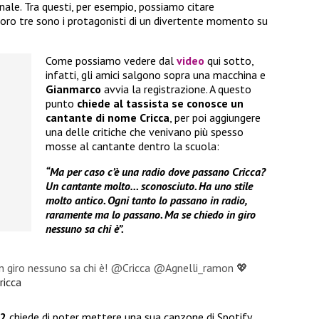
finale. Tra questi, per esempio, possiamo citare
 loro tre sono i protagonisti di un divertente momento su
Come possiamo vedere dal
video
qui sotto,
infatti, gli amici salgono sopra una macchina e
Gianmarco
avvia la registrazione. A questo
punto
chiede al tassista se conosce un
cantante di nome Cricca
, per poi aggiungere
una delle critiche che venivano più spesso
mosse al cantante dentro la scuola:
“Ma per caso c’è una radio dove passano Cricca?
Un cantante molto… sconosciuto. Ha uno stile
molto antico. Ogni tanto lo passano in radio,
raramente ma lo passano. Ma se chiedo in giro
nessuno sa chi è”.
in giro nessuno sa chi è! @Cricca @Agnelli_ramon 💖
ricca
22
chiede di poter mettere una sua canzone di Spotify