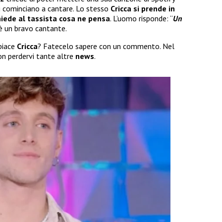
ti cominciano a cantare. Lo stesso
Cricca si prende in
iede al tassista cosa ne
pensa
. L’uomo risponde: “
Un
è un bravo cantante.
 piace
Cricca
? Fatecelo sapere con un commento. Nel
on perdervi tante altre
news
.