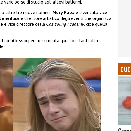
arie borse di studio agli allievi ballerini.
amo altre tre nuove nomine.
Mery Papa
è diventata vice
 Beneduce
è direttore artistico degli eventi che organizza
ne
è vice direttore della
Ods Young Academy
, cioè quella
nti ad
Alessio
perché si merita questo e tanti altri
le.
CUC
Come