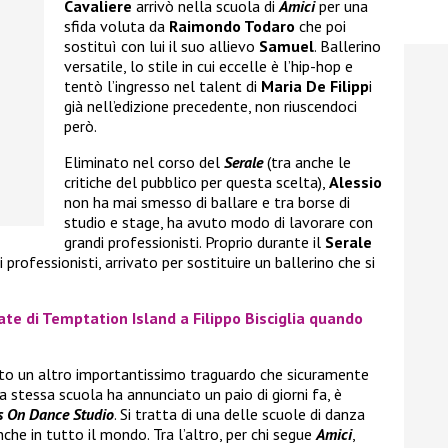
Cavaliere
arrivò nella scuola di
Amici
per una
sfida voluta da
Raimondo Todaro
che poi
sostituì con lui il suo allievo
Samuel
. Ballerino
versatile, lo stile in cui eccelle è l’hip-hop e
tentò l’ingresso nel talent di
Maria De Filipp
i
già nell’edizione precedente, non riuscendoci
però.
Eliminato nel corso del
Serale
(tra anche le
critiche del pubblico per questa scelta),
Alessio
non ha mai smesso di ballare e tra borse di
studio e stage, ha avuto modo di lavorare con
grandi professionisti. Proprio durante il
Serale
 i professionisti, arrivato per sostituire un ballerino che si
ate di Temptation Island a Filippo Bisciglia quando
to un altro importantissimo traguardo che sicuramente
 stessa scuola ha annunciato un paio di giorni fa, è
s On Dance Studio
. Si tratta di una delle scuole di danza
nche in tutto il mondo. Tra l’altro, per chi segue
Amici
,