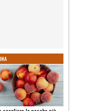
INA
 scegliere le pesche più