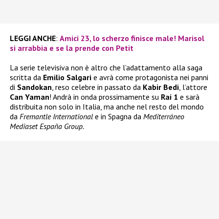
LEGGI ANCHE
:
Amici 23, lo scherzo finisce male! Marisol
si arrabbia e se la prende con Petit
La serie televisiva non è altro che l’adattamento alla saga
scritta da
Emilio Salgari
e avrà come protagonista nei panni
di
Sandokan
, reso celebre in passato da
Kabir Bedi
, l’attore
Can Yaman
! Andrà in onda prossimamente su
Rai 1
e sarà
distribuita non solo in Italia, ma anche nel resto del mondo
da
Fremantle International
e in Spagna da
Mediterráneo
Mediaset España Group.