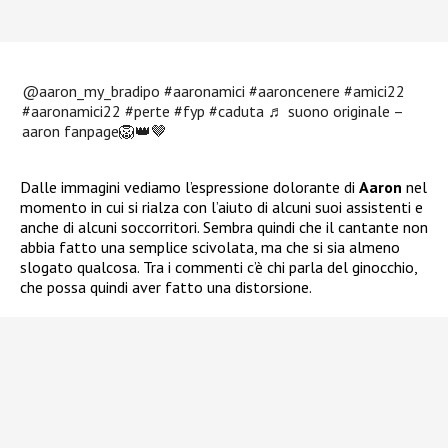
@aaron_my_bradipo
#aaronamici
#aaroncenere
#amici22
#aaronamici22
#perte
#fyp
#caduta
♬ suono originale –
aaron fanpage🦁👑🤎
Dalle immagini vediamo l’espressione dolorante di
Aaron
nel
momento in cui si rialza con l’aiuto di alcuni suoi assistenti e
anche di alcuni soccorritori. Sembra quindi che il cantante non
abbia fatto una semplice scivolata, ma che si sia almeno
slogato qualcosa. Tra i commenti c’è chi parla del ginocchio,
che possa quindi aver fatto una distorsione.