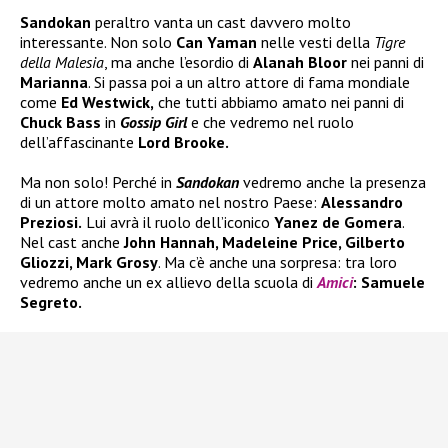
Sandokan
peraltro vanta un cast davvero molto
interessante. Non solo
Can Yaman
nelle vesti della
Tigre
della Malesia
, ma anche l’esordio di
Alanah Bloor
nei panni di
Marianna
. Si passa poi a un altro attore di fama mondiale
come
Ed Westwick,
che tutti abbiamo amato nei panni di
Chuck Bass
in
Gossip Girl
e che vedremo nel ruolo
dell’affascinante
Lord Brooke.
Ma non solo! Perché in
Sandokan
vedremo anche la presenza
di un attore molto amato nel nostro Paese:
Alessandro
Preziosi.
Lui avrà il ruolo dell’iconico
Yanez de Gomera
.
Nel cast anche
John Hannah, Madeleine Price, Gilberto
Gliozzi, Mark Grosy
. Ma c’è anche una sorpresa: tra loro
vedremo anche un ex allievo della scuola di
Amici
: Samuele
Segreto.