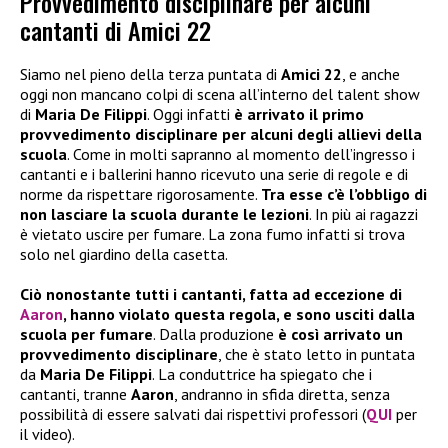
Provvedimento disciplinare per alcuni
cantanti di Amici 22
Siamo nel pieno della terza puntata di
Amici 22
, e anche
oggi non mancano colpi di scena all’interno del talent show
di
Maria De Filippi
. Oggi infatti
è arrivato il primo
provvedimento disciplinare per alcuni degli allievi della
scuola
. Come in molti sapranno al momento dell’ingresso i
cantanti e i ballerini hanno ricevuto una serie di regole e di
norme da rispettare rigorosamente.
Tra esse c’è l’obbligo di
non lasciare la scuola durante le lezioni
. In più ai ragazzi
è vietato uscire per fumare. La zona fumo infatti si trova
solo nel giardino della casetta.
Ciò nonostante tutti i cantanti, fatta ad eccezione di
Aaron
, hanno violato questa regola, e sono usciti dalla
scuola per fumare
. Dalla produzione
è così arrivato un
provvedimento disciplinare
, che è stato letto in puntata
da
Maria De Filippi
. La conduttrice ha spiegato che i
cantanti, tranne
Aaron
, andranno in sfida diretta, senza
possibilità di essere salvati dai rispettivi professori (
QUI
per
il video).