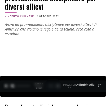
diversi allievi
VINCENZO CHIANESE
|
2 OTTOBRE 2022
Arriva un provvedimento disciplinare per diversi allievi di
Amici 22, che violano le regole della scuola: ecco cosa è
accaduto.
0:28 /
Ad
hub
Media
POWERED
1
/
2
1:40
BY