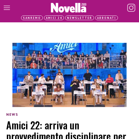
SANREMO
AMICI 24
NEWSLETTER
ABBONATI
NEWS
Amici 22: arriva un
provvedimento disciplinare per