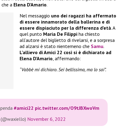
o che a
Elena D’Amario
.
Nel messaggio
uno dei ragazzi ha affermato
di essere innamorato della ballerina e di
essere dispiaciuto per la differenza d’età
. A
quel punto
Maria De Filippi
ha chiesto
all’autore del biglietto di rivelarsi, e a sorpresa
ad alzarsi è stato nientemeno che
Samu
.
L’allievo di Amici 22 così si è dichiarato ad
Elena D’Amario
, affermando:
“Vabbè mi dichiaro. Sei bellissima, ma lo sai”.
tupenda
#amici22
pic.twitter.com/O9tJBXwoVm
 (@waxiello)
November 6, 2022