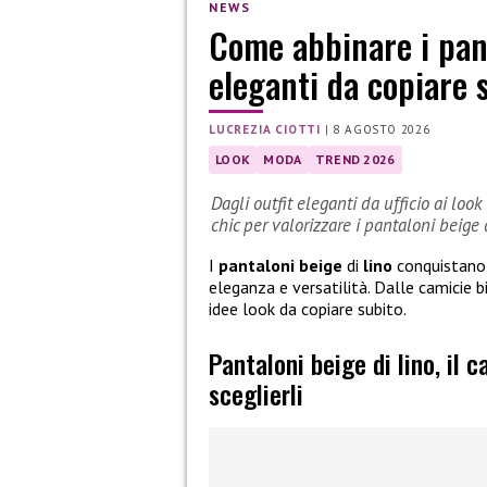
NEWS
Come abbinare i pant
eleganti da copiare 
LUCREZIA CIOTTI
|
8 AGOSTO 2026
LOOK
MODA
TREND 2026
Dagli outfit eleganti da ufficio ai look
chic per valorizzare i pantaloni beige d
I
pantaloni beige
di
lino
conquistano 
eleganza e versatilità. Dalle camicie bi
idee look da copiare subito.
Pantaloni beige di lino, il 
sceglierli