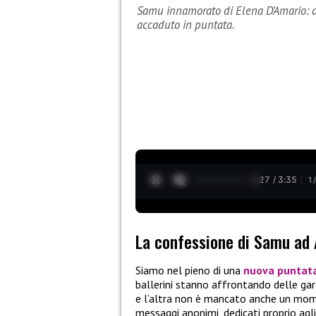
Samu innamorato di Elena D’Amario: arr
accaduto in puntata.
0:28 / 3:35
1
La confessione di Samu ad
Siamo nel pieno di una
nuova puntat
ballerini stanno affrontando delle gare 
e l’altra non è mancato anche un momen
messaggi anonimi, dedicati proprio agli 