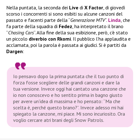
Nella puntata, la seconda dei
Live
di
X Factor
, di giovedì
scorso i concorrenti si sono esibiti su alcune canzoni del
passato e facenti parte della “
Generazione MTV
“.
Linda
, che
fa parte della squadra di
Fedez
, ha interpretato il brano
“
Chasing Cars
“. Alla fine della sua esibizione, però, c’è stato
un piccolo
diverbio con Rkomi
. Il pubblico l’ha applaudita e
acclamata, poi la parola è passata ai giudici. Si è partiti da
Dargen
:
Io pensavo dopo la prima puntata che il tuo punto di
forza fosse scegliere delle grandi canzoni e dare la
tua versione. Invece oggi hai cantato una canzone che
io non conoscevo e ho sentito prima in bagno giusto
per avere un’idea di massima e ho pensato: “Ma che
scelta è, perché questo brano?”. Invece adesso mi hai
spiegato la canzone, mi piace. Mi sono incuriosito. Ora
voglio cercare atri brani degli Snow Patrols.