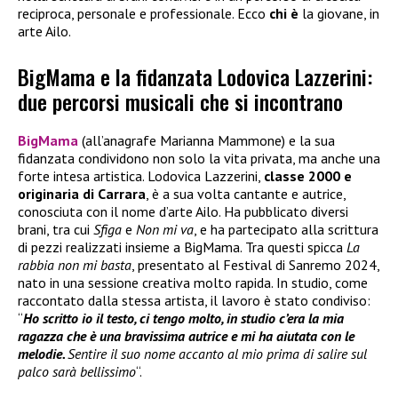
reciproca, personale e professionale. Ecco
chi è
la giovane, in
arte Ailo.
BigMama e la fidanzata Lodovica Lazzerini:
due percorsi musicali che si incontrano
BigMama
(all’anagrafe Marianna Mammone) e la sua
fidanzata condividono non solo la vita privata, ma anche una
forte intesa artistica. Lodovica Lazzerini,
classe 2000 e
originaria di Carrara
, è a sua volta cantante e autrice,
conosciuta con il nome d’arte Ailo. Ha pubblicato diversi
brani, tra cui
Sfiga
e
Non mi va
, e ha partecipato alla scrittura
di pezzi realizzati insieme a BigMama. Tra questi spicca
La
rabbia non mi basta
, presentato al Festival di Sanremo 2024,
nato in una sessione creativa molto rapida. In studio, come
raccontato dalla stessa artista, il lavoro è stato condiviso:
“
Ho scritto io il testo, ci tengo molto, in studio c’era la mia
ragazza che è una bravissima autrice e mi ha aiutata con le
melodie.
Sentire il suo nome accanto al mio prima di salire sul
palco sarà bellissimo
“.