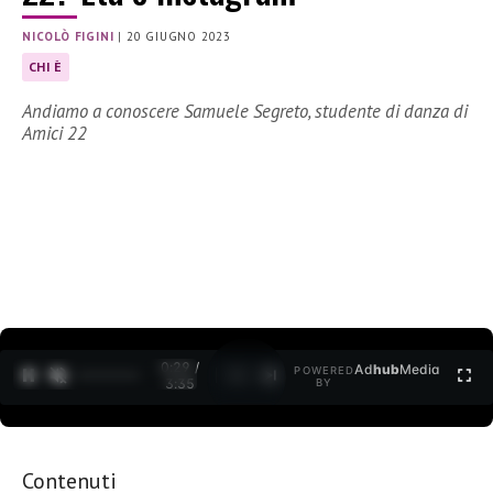
NICOLÒ FIGINI
|
20 GIUGNO 2023
CHI È
Andiamo a conoscere Samuele Segreto, studente di danza di
Amici 22
0:30 /
Ad
hub
Media
POWERED
1
/
2
3:35
BY
Contenuti