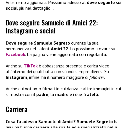
Vi terremo aggiornati. Passiamo adesso al
dove seguirlo
sui
social
più nel dettaglio…
Dove seguire Samuele di Amici 22:
Instagram e social
Dove seguire
Samuele Segreto
durante la sua
permanenza nel talent
Amici 22
. Lo possiamo trovare su
Facebook
. La pagina viene aggiornata con regolarità.
Anche su
TikTok
è abbastanza presente e carica video
all’interno dei quali balla con sfondi sempre diversi. Su
Instagram
, infine, ha il numero maggiore di
follower
.
Anche qui notiamo filmati in cui danza e altre immagini in cui
si mostra con il
padre
, la
madre
e i due
fratelli
.
Carriera
Cosa fa adesso Samuele di Amici?
Samuele Segreto
ha
già una buona
carriera
alle spalle ed è specializzato nella