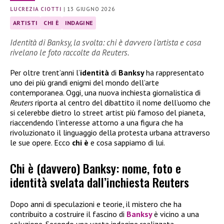
LUCREZIA CIOTTI
|
13 GIUGNO 2026
ARTISTI
CHI È
INDAGINE
Identità di Banksy, la svolta: chi è davvero l’artista e cosa
rivelano le foto raccolte da Reuters.
Per oltre trent’anni l’
identità
di
Banksy
ha rappresentato
uno dei più grandi enigmi del mondo dell’arte
contemporanea. Oggi, una nuova inchiesta giornalistica di
Reuters
riporta al centro del dibattito il nome dell’uomo che
si celerebbe dietro lo street artist più famoso del pianeta,
riaccendendo l’interesse attorno a una figura che ha
rivoluzionato il linguaggio della protesta urbana attraverso
le sue opere. Ecco
chi è
e cosa sappiamo di lui.
Chi è (davvero) Banksy: nome, foto e
identità svelata dall’inchiesta Reuters
Dopo anni di speculazioni e teorie, il mistero che ha
contribuito a costruire il fascino di
Banksy
è vicino a una
soluzione. Secondo una vasta indagine realizzata