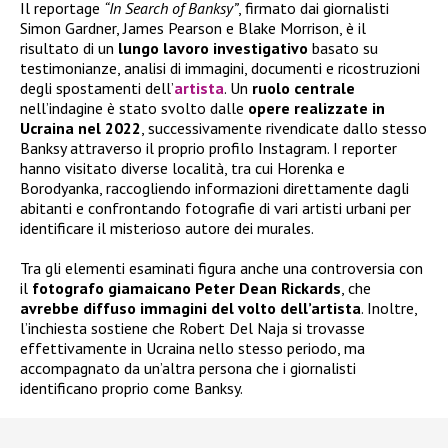
Il reportage
“In Search of Banksy”
, firmato dai giornalisti
Simon Gardner, James Pearson e Blake Morrison, è il
risultato di un
lungo lavoro investigativo
basato su
testimonianze, analisi di immagini, documenti e ricostruzioni
degli spostamenti dell’
artista
. Un
ruolo centrale
nell’indagine è stato svolto dalle
opere realizzate in
Ucraina nel 2022
, successivamente rivendicate dallo stesso
Banksy attraverso il proprio profilo Instagram. I reporter
hanno visitato diverse località, tra cui Horenka e
Borodyanka, raccogliendo informazioni direttamente dagli
abitanti e confrontando fotografie di vari artisti urbani per
identificare il misterioso autore dei murales.
Tra gli elementi esaminati figura anche una controversia con
il
fotografo giamaicano Peter Dean Rickards
, che
avrebbe diffuso immagini del volto dell’artista
. Inoltre,
l’inchiesta sostiene che Robert Del Naja si trovasse
effettivamente in Ucraina nello stesso periodo, ma
accompagnato da un’altra persona che i giornalisti
identificano proprio come Banksy.