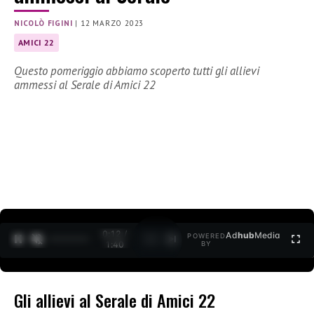
NICOLÒ FIGINI
|
12 MARZO 2023
AMICI 22
Questo pomeriggio abbiamo scoperto tutti gli allievi
ammessi al Serale di Amici 22
0:12 /
Ad
hub
Media
POWERED
1
/
2
1:40
BY
Gli allievi al Serale di Amici 22