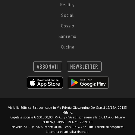
Reality
Social
Gossip
Sanremo
Cucina
ABBONATI
NEWSLETTER
Visibilia Editrice S.r.l.
con sede in Via Privata Giovannino De Grassi 12/12A, 20123
Milano.
Capitale sociale € 100.000,00 I.V. - C.F./P.IVA ed iscrizione alla C.C.I.A.A. di Milano
N.10269990965 - REA MI-2519578.
Novella 2000 © 2026. Iscritta al ROC con il n.37767. Tutti i diritti di proprietà
letteraria ed artistica riservati.