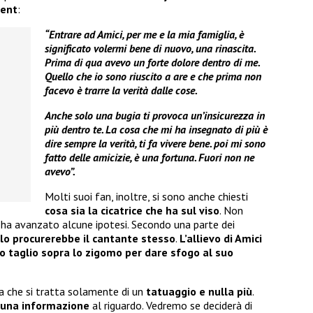
lent
:
“Entrare ad Amici, per me e la mia famiglia, è
significato volermi bene di nuovo, una rinascita.
Prima di qua avevo un forte dolore dentro di me.
Quello che io sono riuscito a are e che prima non
facevo è trarre la verità dalle cose.
Anche solo una bugia ti provoca un’insicurezza in
più dentro te. La cosa che mi ha insegnato di più è
dire sempre la verità, ti fa vivere bene. poi mi sono
fatto delle amicizie, è una fortuna. Fuori non ne
avevo”.
Molti suoi fan, inoltre, si sono anche chiesti
cosa sia la cicatrice che ha sul viso
. Non
ha avanzato alcune ipotesi. Secondo una parte dei
 lo procurerebbe il cantante stesso
.
L’allievo di Amici
lo taglio sopra lo zigomo per dare sfogo al suo
ma che si tratta solamente di un
tatuaggio e nulla più
.
cuna informazione
al riguardo. Vedremo se deciderà di