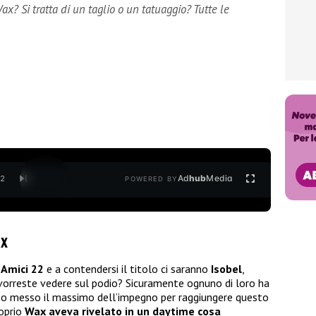
Wax? Si tratta di un taglio o un tatuaggio? Tutte le
Ad
hub
Media
/
2
POWERED BY
ax
Amici 22
e a contendersi il titolo ci saranno
Isobel
,
o vorreste vedere sul podio? Sicuramente ognuno di loro ha
nno messo il massimo dell’impegno per raggiungere questo
roprio
Wax aveva rivelato in un daytime cosa