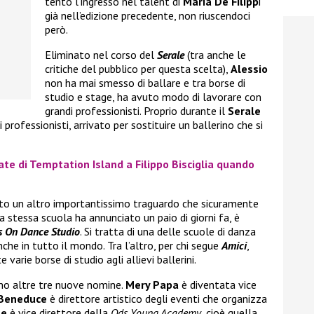
tentò l’ingresso nel talent di
Maria De Filipp
i
già nell’edizione precedente, non riuscendoci
però.
Eliminato nel corso del
Serale
(tra anche le
critiche del pubblico per questa scelta),
Alessio
non ha mai smesso di ballare e tra borse di
studio e stage, ha avuto modo di lavorare con
grandi professionisti. Proprio durante il
Serale
 i professionisti, arrivato per sostituire un ballerino che si
ate di Temptation Island a Filippo Bisciglia quando
to un altro importantissimo traguardo che sicuramente
 stessa scuola ha annunciato un paio di giorni fa, è
s On Dance Studio
. Si tratta di una delle scuole di danza
nche in tutto il mondo. Tra l’altro, per chi segue
Amici
,
arie borse di studio agli allievi ballerini.
amo altre tre nuove nomine.
Mery Papa
è diventata vice
 Beneduce
è direttore artistico degli eventi che organizza
ne
è vice direttore della
Ods Young Academy
, cioè quella