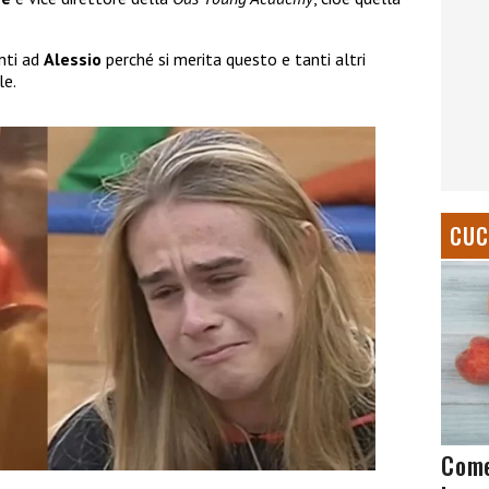
nti ad
Alessio
perché si merita questo e tanti altri
le.
CUC
Come