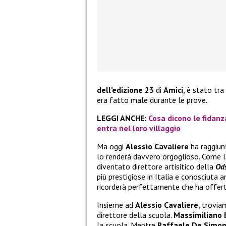
dell’edizione 23
di
Amici
, è stato tra
era fatto male durante le prove.
LEGGI ANCHE:
Cosa dicono le fidanz
entra nel loro villaggio
Ma oggi
Alessio Cavaliere
ha raggiun
lo renderà davvero orgoglioso. Come la
diventato direttore artisitico della
Od
più prestigiose in Italia e conosciuta a
ricorderà perfettamente che ha offerte v
Insieme ad
Alessio Cavaliere
, trovi
direttore della scuola.
Massimiliano
la scuola. Mentre
Raffaele De Simo